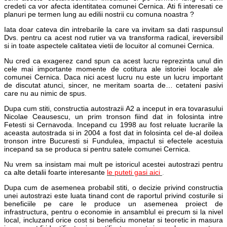
credeti ca vor afecta identitatea comunei Cernica. Ati fi interesati ce
planuri pe termen lung au edilii nostrii cu comuna noastra ?
Iata doar cateva din intrebarile la care va invitam sa dati raspunsul
Dvs. pentru ca acest nod rutier va va transforma radical, ireversibil
si in toate aspectele calitatea vietii de locuitor al comunei Cernica.
Nu cred ca exagerez cand spun ca acest lucru reprezinta unul din
cele mai importante momente de cotitura ale istoriei locale ale
comunei Cernica. Daca nici acest lucru nu este un lucru important
de discutat atunci, sincer, ne meritam soarta de… cetateni pasivi
care nu au nimic de spus.
Dupa cum stiti, constructia autostrazii A2 a inceput in era tovarasului
Nicolae Ceausescu, un prim tronson fiind dat in folosinta intre
Fetesti si Cernavoda. Incepand cu 1998 au fost reluate lucrarile la
aceasta autostrada si in 2004 a fost dat in folosinta cel de-al doilea
tronson intre Bucuresti si Fundulea, impactul si efectele acestuia
incepand sa se produca si pentru satele comunei Cernica.
Nu vrem sa insistam mai mult pe istoricul acestei autostrazi pentru
ca alte detalii foarte interesante
le puteti gasi aici
.
Dupa cum de asemenea probabil stiti, o decizie privind constructia
unei autostrazi este luata tinand cont de raportul privind costurile si
beneficiile pe care le produce un asemenea proiect de
infrastructura, pentru o economie in ansamblul ei precum si la nivel
local, incluzand orice cost si beneficiu monetar si teoretic in masura