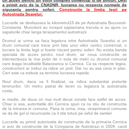
un acces pentru un viitor complex comercial si de birouri. Desi
a primit aviz de la CNADNR, lucrarea nu respecta normele de
siguranta pentru soferi.
Constructie la limita legii pe
Autostrada Soarelui:
Lucrarile se desfasoara la kilometrul15 de pe Autostrada Bucuresti-
Constanta. Muncitorii au inceput saptamana trecuta si au ajuns cu
sapaturile chiar langa terasamentul autostrazii.
Drumul ar urma sa faca legatura intre Autostrada Soarelui si un
drum comunal care trece prin fata unui viitor centru comercial, o
lucrare la limita legii si foarte riscant pentru soferi. Nu exista banda
speciala de acces pentru noul drum, iar noua constructie se
intersecteaza la mai putin de o suta de metri cu drumul comunal
care leaga localitatile Balaceanca si Cernica. Ca sa respecte legea,
constructorii ar trebui sa ridice un pod. Dar nu au asa ceva in plan.
Cert este ca trebuie sa termine lucrarea repede.
Noul drum, daca va fi finalizat, va ridica substantial preturile
terenurilor. Un metru patrat de teren cu legatura la autostrada
costa,
in medie, de doua ori mai mult decat zonele fara astfel de acces.
Chiar si asa, autoritatile din Cernica spun ca nu stiu de constructia
de la intrarea in comuna. Pana la urma, insa, viceprimarul comunei
se da de gol si recunoaste ca il stie totusi pe seful de santier.
Lucrarile au primit autorizatie de constructie de la primaria Cernica
si aviz de constructie de la Compania de Autostrazi in 2009, cand