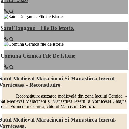
6-Mai-2026
Satul Tanganu - File De Istorie.
Comuna Cernica File De Istorie
Satul Medieval Maracineni Si Manastirea Iezerul-
Vorniceasa - Reconstituire
Reconstituire așezarea medievală din zona lacului Cernica -
Sat Medieval Mărăcineni și Mănăstirea Iezerul a Vornicesei Chiajna
soția Vornicului Cernica, ctitorul Mănăstirii Cernica.
Satul Medieval Maracineni Si Manastirea Iezerul-
Vorniceasa.