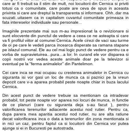
care ar fi trebuit sa il stim de mult, noi locuitorii din Cernica si priviti
totusi ca o comunitate, care poate are ceva de spus in aceasta
privinta si care are dreptul la transparenta si informare. Ohh..dar ma
scuzati..uitasem ca in capitalism cuvantul comunitate primeaza in
fata intereselor individuale sau personale...
Imaginile prezentate mai sus m-au impresionat la o revizionare si
sunt elocvente din punctul de vedere a ceea ce ne asteapta si care
va fi profilul viitor al comunei Cernica. Acele cirezi de vaci sau turme
de oi pe care le vedeti parca incearca disperate sa ramana stapane
pe islazul comunal. Ele au cel mai logic punct de vedere pentru ca e
vorba de supravietuirea...pura…a lor. In curand ele vor disparea si
copii nostrii vor vedea aceste animale doar pe la televizor si
eventual pe la “ferma animalelor” din Pantelimon.
Cei care inca se mai ocupau cu cresterea animalelor in Cernica cu
siguranta isi vor gasi un loc de munca ca si paznici pe la vreun
depozit care v-a aparea probabil peste noapte chiar in buza lacului
Cernica.
Din acest punct de vedere trebuie sa mentionam ca intradevar
probabil, tot peste noapte vor aparea noi locuri de munca, in functie
de ce planuri (care cu siguranta deja s-au facut ), pentru
valorificarea terenurilor adiacente acestui nod rutier. Pentru ca,
dupa parera mea aparitia acestui nod rutier, nu are alta ratiune
decat valorificarea inca o data a terenurilor din zona mentionata si
in nici un caz, pentru faptul ca si locuitorii din Cernica vor putea
ajunge si ei in Bucuresti pe autostrada.