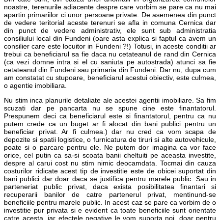
noastre, terenurile adiacente despre care vorbim se pare ca nu mai
apartin primariilor ci unor persoane private. De asemenea din punct
de vedere teritorial aceste terenuri se afla in comuna Cernica dar
din punct de vedere administrativ, ele sunt sub administratia
consiliului local din Fundeni (oare asta explica si faptul ca avem un
consilier care este locuitor in Fundeni ?!) Totusi, in aceste conditii ar
trebui ca beneficiarul sa fie daca nu cetateanul de rand din Cernica
(ca vezi domne intra si el cu saniuta pe autostrada) atunci sa fie
cetateanul din Fundeni sau primaria din Fundeni. Dar nu, dupa cum
am constatat cu stupoare, beneficiarul acestui obiectiv, este culmea,
o agentie imobiliara.
Nu stim inca planurile detaliate ale acestei agentii imobiliare. Sa fim
scuzati dar pe pancarta nu se spune cine este finantatorul.
Prespunem deci ca beneficiarul este si finantatorul, pentru ca nu
putem crede ca un buget ar fi alocat din bani publici pentru un
beneficiar privat. Ar fi culmea.) dar nu cred ca vom scapa de
depozite si spatii logistice, o furnicatura de tiruri si alte autovehicule,
poate si o parcare pentru ele. Ne putem dor imagina ca vor face
orice, cel putin ca sa-si scoata banii cheltuiti pe aceasta investite,
despre al carui cost nu stim nimic deocamdata. Tocmai din cauza
costurilor ridicate acest tip de investitie este de obicei suportat din
bani publici dar doar daca se justifica pentru marele public. Sau in
parteneriat public privat, daca exista posibilitatea finantari si
recuperarii banilor de catre partenerul privat, mentinund-se
beneficiile pentru marele public. In acest caz se pare ca vorbim de o
investitie pur privata si e evident ca toate beneficiile sunt orientate
catre acesta, iar efectele negative le vom suporta noi, doar pentru