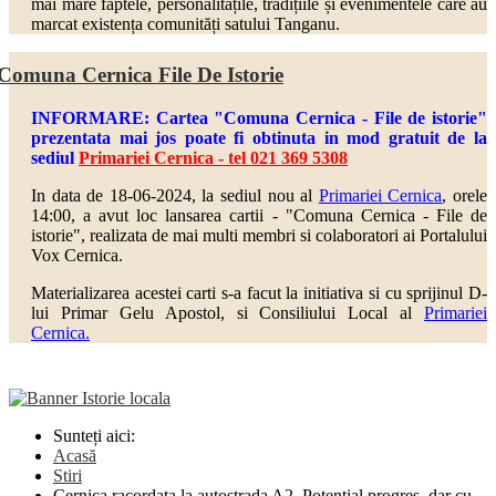
mai mare faptele, personalitățile, tradițiile și evenimentele care au
marcat existența comunități satului Tanganu.
Comuna Cernica File De Istorie
INFORMARE: Cartea "Comuna Cernica - File de istorie"
prezentata mai jos poate fi obtinuta in mod gratuit de la
sediul
Primariei Cernica - tel 021 369 5308
In data de 18-06-2024, la sediul nou al
Primariei Cernica
, orele
14:00, a avut loc lansarea cartii - "Comuna Cernica - File de
istorie", realizata de mai multi
membri si colaboratori ai Portalului
Vox Cernica.
Materializarea acestei carti s-a facut la initiativa si cu sprijinul D-
lui Primar Gelu Apostol, si Consiliului Local al
Primariei
Cernica.
Sunteți aici:
Acasă
Stiri
Cernica racordata la autostrada A2. Potential progres, dar cu