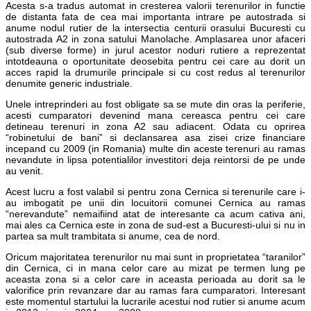
Acesta s-a tradus automat in cresterea valorii terenurilor in functie
de distanta fata de cea mai importanta intrare pe autostrada si
anume nodul rutier de la intersectia centurii orasului Bucuresti cu
autostrada A2 in zona satului Manolache. Amplasarea unor afaceri
(sub diverse forme) in jurul acestor noduri rutiere a reprezentat
intotdeauna o oportunitate deosebita pentru cei care au dorit un
acces rapid la drumurile principale si cu cost redus al terenurilor
denumite generic industriale.
Unele intreprinderi au fost obligate sa se mute din oras la periferie,
acesti cumparatori devenind mana cereasca pentru cei care
detineau terenuri in zona A2 sau adiacent. Odata cu oprirea
“robinetului de bani” si declansarea asa zisei crize financiare
incepand cu 2009 (in Romania) multe din aceste terenuri au ramas
nevandute in lipsa potentialilor investitori deja reintorsi de pe unde
au venit.
Acest lucru a fost valabil si pentru zona Cernica si terenurile care i-
au imbogatit pe unii din locuitorii comunei Cernica au ramas
“nerevandute” nemaifiind atat de interesante ca acum cativa ani,
mai ales ca Cernica este in zona de sud-est a Bucuresti-ului si nu in
partea sa mult trambitata si anume, cea de nord.
Oricum majoritatea terenurilor nu mai sunt in proprietatea “taranilor”
din Cernica, ci in mana celor care au mizat pe termen lung pe
aceasta zona si a celor care in aceasta perioada au dorit sa le
valorifice prin revanzare dar au ramas fara cumparatori. Interesant
este momentul startului la lucrarile acestui nod rutier si anume acum