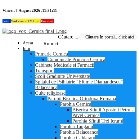
Vineri, 7 August 2026 ,11:31:11
Foto
|
VoxCernica TV Live
|
Emisiuni
|
Căutare ...
Acasa
Rubrici
Info
Primaria Cernica
Comunicate Primaria Cernica
Cabinete Medicale si Farmacii
Transport
Scoli-Gradinite-Universitate
Spitalul de Psihiatrie "Eftimie Diamandescu"
Balaceanca
Culte religioase
Parohii Biserica Ortodoxa Romana
Parohia Cernica
Biserica Sfintii Apostoli Petru si
Pavel Cernica
Parohia Sfintii Trei Ierarhi
Parohia Tanganu
Parohia Balaceanca
Parohia Caldararu