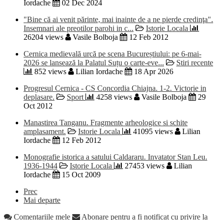
Iordache
02 Dec 2024
"Bine că ai venit părinte, mai inainte de a ne pierde credinţa".
Insemnari ale preotilor parohi in c...
Istorie Locala
26204 views
Vasile Bolboja
12 Feb 2012
Cernica medievală urcă pe scena Bucureștiului: pe 6-mai-
2026 se lansează la Palatul Suțu o carte-eve...
Stiri recente
852 views
Lilian Iordache
18 Apr 2026
Progresul Cernica - CS Concordia Chiajna. 1-2. Victorie in
deplasare.
Sport
4258 views
Vasile Bolboja
29
Oct 2012
Manastirea Tanganu. Fragmente arheologice si schite
amplasament.
Istorie Locala
41095 views
Lilian
Iordache
12 Feb 2012
Monografie istorica a satului Caldararu. Invatator Stan Leu.
1936-1944
Istorie Locala
27453 views
Lilian
Iordache
15 Oct 2009
Prec
Mai departe
Comentariile mele
Abonare pentru a fi notificat cu privire la