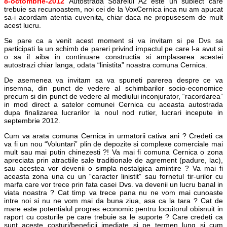
8-octombrie-
2012
Autostrada Soarelui A2 este un subiect care
trebuie sa recunoastem, noi cei de la VoxCernica inca nu am apucat
sa-i acordam atentia cuvenita, chiar daca ne propusesem de mult
acest lucru.
Se pare ca a venit acest moment si va invitam si pe Dvs sa
participati la un schimb de pareri privind impactul pe care l-a avut si
o sa il aiba in continuare constructia si amplasarea acestei
autostrazi chiar langa, odata “linistita” noastra comuna Cernica.
De asemenea va invitam sa va spuneti parerea despre ce va
insemna, din punct de vedere al schimbarilor socio-economice
precum si din punct de vedere al mediului inconjurator, “racordarea”
in mod direct a satelor comunei Cernica cu aceasta autostrada
dupa finalizarea lucrarilor la noul nod rutier, lucrari incepute in
septembrie 2012.
Cum va arata comuna Cernica in urmatorii cativa ani ? Credeti ca
va fi un nou “Voluntari” plin de depozite si complexe comerciale mai
mult sau mai putin chinezesti ?! Va mai fi comuna Cernica o zona
apreciata prin atractiile sale traditionale de agrement (padure, lac),
sau acestea vor devenii o simpla nostalgica amintire ? Va mai fi
aceasta zona una cu un “caracter linistit” sau fornetul tir-urilor cu
marfa care vor trece prin fata casei Dvs. va devenii un lucru banal in
viata noastra ? Cat timp va trece pana nu ne vom mai cunoaste
intre noi si nu ne vom mai da buna ziua, asa ca la tara ? Cat de
mare este potentialul progres economic pentru locuitorul obisnuit in
raport cu costurile pe care trebuie sa le suporte ? Care credeti ca
sunt aceste costuri/beneficii imediate si pe termen lung si cum