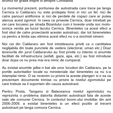
drumul lor grabit inspre si dinspre Constanta.
La momentul prezent, portiunea de autostrada care trece pe langa
Cernica si Caldararu nu este protejata fonic in nici un fel, nici de
catre panouri antifonice si nici de perdele de copaci care ar putea
atenua acest zgomot. In ceea ce priveste Cernica, doar intrebati pe
cei care locuiesc pe strada Bizantului cum ii loveste unda soc moto-
sonica venita pe luciul lacului Cernica. Binenteles ca acest efect a
fost stiut de catre proiectantii acestei autostrazi, dar tot bineneteles
ca pentru a limita sau elimina acest efect nu s-a sinchisit nimeni.
Noi cei din Caldararu am fost intotdeauna priviti ca o cantitatea
neglijabila din toate punctele de vedere (electoral, uman etc.) Doar
terenurile din jurul Caldararului au fost privite cu interes si anumite
facilitati de infrastructura (asfalt, gaze, apa, etc.) au fost introduse
doar dupa ce nu prea mai era nimic de cumparat.
Au existat anumite jalbe-n bat ale unor locuitori din Caldararu, pe la
portile autoritatilor locale su ministeriale dar binenteles ca nu s-a
intamplat nimic. O sa revenim cu privire la aceste plangeri si o sa va
prezentam documente trimise cu privire la nivelul zgomotului pe
care trebuie sa il suportam din cauza autostrazii.
Pentru Posta, Tanganu si Balaceanca nivelul zgomotului nu
reprezinta o problema datorita distantei autostrazii fata de aceste
sate ale comunei Cernica. In contextul boom-ului imobiliar din anii
2006-2009, a existat binenteles si un efect pozitiv al trecerii
autostrazii pe langa comuna Cernica.