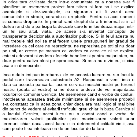
In orice tara civilizata daca intr-o comunitate ca a noastra s-ar fi
planificat un asemenea proiect fara stirea si fara sa i se explice
avantajele si dezavantajele, cu siguranta ati fi vazut acea
comunitate in strada, cerandu-si drepturile. Pentru ca acei oameni
isi cunosc drepturile. In primul rand dreptul de a fi informat si in al
doilea rand de a participa la deciziile care le influenteaza major, intr-
un fel sau altul, viata. De aceea s-a inventat conceptul de
transparenta decizionala a autoritatilor publice. Si in felul acesta nu
mai trebuie nici noi sa mai facem unele presupuneri iar gradul de
incredere ca cei care ne reprezinta, ne reprezinta pe toti si nu doar
pe unii, ar creste pe masura ce vedem ca ceea ce ni se explica,
este si adevarat si vedem efectele benefice si pentru majoritatea, nu
doar pentru cativa alesi pe spranceana. Si asta nu o zic eu, ci cica
asa e in democratie.
Inca o data imi pun intrebarea: de ce aceasta lucrare nu s-a facut la
podul care traverseaza autostrada A2. Raspunsul a venit inca o
data cu aceasta pancarta: facem ce vrea muschii nostrii pe terenul
nostru (odata al vostru) si ne doare undeva de voi majoritatea
locuitorilor comunei Cernica. De asemenea cand e vorba de costuri,
intotdeauna aceastea trebuie minimizate si de asemenea probabil
s-a constatat ca in acea zona chiar daca era mai logic si mai bine
din punct de vedere al evitarii traficului greu chiar in buza Cernica si
a lacului Cernica, acest lucru nu a contat cand e vorba de
maximizarea valorii profiturilor prin maximizarea valorii unor
terenuri, chiar daca acest lucru e in detrimentul calitatii vietii, asa
cum poate fi ea inteleasa ea de un locuitor de la tara.