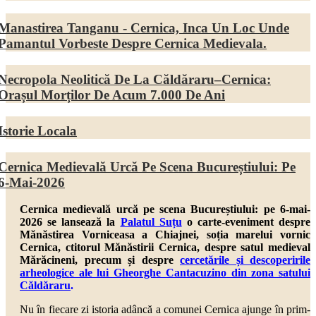
Manastirea Tanganu - Cernica, Inca Un Loc Unde
Pamantul Vorbeste Despre Cernica Medievala.
Necropola Neolitică De La Căldăraru–Cernica:
Orașul Morților De Acum 7.000 De Ani
Istorie Locala
Cernica Medievală Urcă Pe Scena Bucureștiului: Pe
6-Mai-2026
Cernica medievală urcă pe scena Bucureștiului: pe 6-mai-
2026 se lansează la
Palatul Suțu
o carte-eveniment despre
Mănăstirea Vorniceasa a Chiajnei, soția marelui vornic
Cernica, ctitorul Mănăstirii Cernica, despre
satul medieval
Mărăcineni,
precum și despre
cercetările și descoperirile
arheologice ale lui Gheorghe Cantacuzino din zona satului
Căldăraru
.
Nu în fiecare zi istoria adâncă a comunei Cernica ajunge în prim-