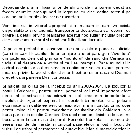
Deoacamdata si in lipsa unor detalii oficiale nu putem decat sa
facem anumite presupuneri in legatura cu cine detine terenul pe
care se fac lucrarile efective de racordare.
Vom incerca in viitorul apropriat si in masura in care va exista
disponibilitate si o anumita transparenta decizionala sa revenim cu
privire la detalii privind realizarea acestui nod rutier inclusiv precum
cine este constructorul si cand vor fi finalizate lucrarile.
Dupa cum probabil ati observat, inca nu exista o pancarta oficiala
(ca si in cazul lucrarilor de amenajare a unui parc gen “Aventura”
din padurea Cernica) prin care “muritorul” de rand din Cernica sa
vada si el despre ce e vorba si ce i se intampla. Pana atunci si in
cadrul acestui articol as vrea in continuare sa va expun parerea
mea cu privire la acest subiect si ar fi extraordinar daca si Dvs mai
credeti ca si parerea Dvs. conteaza.
Si haideti sa o iau de la inceput cu anii 2000-2004. Ca locuitor al
satului Caldararu, pentru mine personal cel mai important efect
direct al constructiei autostrazii a fost cresterea importanta a
nivelului de zgomot exprimat in decibeli binenteles si a poluarii
exprimate prin calitatea aerului respirabil si a mirosului. Si nu doar
pentru mine ci si pentru majoritatea locuitorilor din Caldararu si o
buna parte din cei din Cernica. Din acel moment, linistea de care ne
bucuram in fiecare zi a disparut. Fosnetul frunzelor in adierea de
seara sau de dimineata si ciripitul pasarelelor a fost inlocuit de
vuietul asurzitor si permanent al autovehiculelor si motocicletelor in