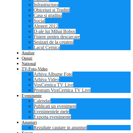
Infrastructura
Obiceiuri si Traditii
Casa si gradina
Social
Alegeri 2012
D-ale lui Mihai Boboc
Fisiere pentru descarcare
Sesizari de la cetateni
Lacul Cernica
Analize
Opinii
National
TV-Foto-Video
Arhiva Albume Foto
Arhiva Video
VoxCernica TV Live
Program VoxCernica TV Live
Evenimente
Calendar
Publicati un eveniment
Evenimentele mele
Exporta evenimente
Anunturi
Rezultate cautare in anunturi