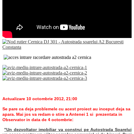
Actualizare 10 octombrie 2012, 21:00
Se pare ca deja problemele cu acest proiect au inceput deja sa
apara. Mai jos va redam o stire a Antenei 1 si prezentata in
Observator in data de 4 octombrie:
"Un dezvoltator imobiliar va construi pe Autostrada Soarelui