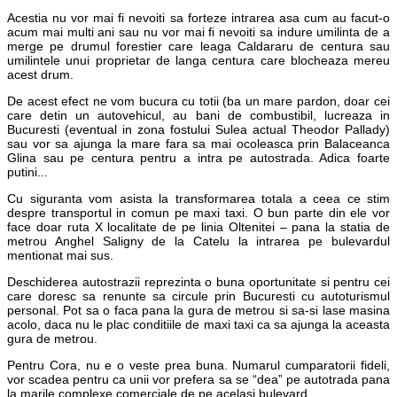
Acestia nu vor mai fi nevoiti sa forteze intrarea asa cum au facut-o
acum mai multi ani sau nu vor mai fi nevoiti sa indure umilinta de a
merge pe drumul forestier care leaga Caldararu de centura sau
umilintele unui proprietar de langa centura care blocheaza mereu
acest drum.
De acest efect ne vom bucura cu totii (ba un mare pardon, doar cei
care detin un autovehicul, au bani de combustibil, lucreaza in
Bucuresti (eventual in zona fostului Sulea actual Theodor Pallady)
sau vor sa ajunga la mare fara sa mai ocoleasca prin Balaceanca
Glina sau pe centura pentru a intra pe autostrada. Adica foarte
putini...
Cu siguranta vom asista la transformarea totala a ceea ce stim
despre transportul in comun pe maxi taxi. O bun parte din ele vor
face doar ruta X localitate de pe linia Oltenitei – pana la statia de
metrou Anghel Saligny de la Catelu la intrarea pe bulevardul
mentionat mai sus.
Deschiderea autostrazii reprezinta o buna oportunitate si pentru cei
care doresc sa renunte sa circule prin Bucuresti cu autoturismul
personal. Pot sa o faca pana la gura de metrou si sa-si lase masina
acolo, daca nu le plac conditiile de maxi taxi ca sa ajunga la aceasta
gura de metrou.
Pentru Cora, nu e o veste prea buna. Numarul cumparatorii fideli,
vor scadea pentru ca unii vor prefera sa se “dea” pe autotrada pana
la marile complexe comerciale de pe acelasi bulevard.