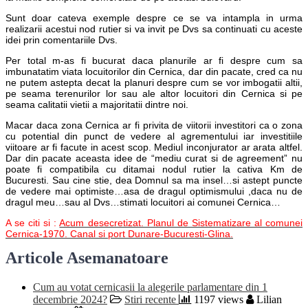
Sunt doar cateva exemple despre ce se va intampla in urma
realizarii acestui nod rutier si va invit pe Dvs sa continuati cu aceste
idei prin comentariile Dvs.
Per total m-as fi bucurat daca planurile ar fi despre cum sa
imbunatatim viata locuitorilor din Cernica, dar din pacate, cred ca nu
ne putem astepta decat la planuri despre cum se vor imbogatii altii,
pe seama terenurilor lor sau ale altor locuitori din Cernica si pe
seama calitatii vietii a majoritatii dintre noi.
Macar daca zona Cernica ar fi privita de viitorii investitori ca o zona
cu potential din punct de vedere al agrementului iar investitiile
viitoare ar fi facute in acest scop. Mediul inconjurator ar arata altfel.
Dar din pacate aceasta idee de “mediu curat si de agreement” nu
poate fi compatibila cu ditamai nodul rutier la cativa Km de
Bucuresti. Sau cine stie, dea Domnul sa ma insel…si astept puncte
de vedere mai optimiste…asa de dragul optimismului ,daca nu de
dragul meu…sau al Dvs…stimati locuitori ai comunei Cernica…
A se citi si :
Acum desecretizat. Planul de Sistematizare al comunei
Cernica-1970. Canal si port Dunare-Bucuresti-Glina.
Articole Asemanatoare
Cum au votat cernicasii la alegerile parlamentare din 1
decembrie 2024?
Stiri recente
1197 views
Lilian