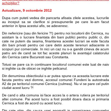
achiziţiilor?
Actualizare, 9 octombrie 2012
Dupa cum puteti vedea din pancarta afisata zilele acestea, lucrurile
au inceput sa se clarifice si presupunerile pe care le-am facut
anterior in lipsa acestui afis, se adeveresc.
Din nefericire (sau din fericire ?!) pentru noi locuitorii din Cernica, nu
asistam la o lucrare finantata din bani publici pentru public ci, din
cate ne putem da seama, finantarea acestei lucrari se este facuta
din bani privati pentru cei care detin aceste terenuri adiacente in
scopuri pur comerciale. In nici un caz nu s-a gandit cineva de acum
patru ani de cand se tot fac aceste planuri la avantajul calatorului
din Cernica catre Bucuresti sau Constanta.
Totusi se pare ca in continuare locuitorul comunei este luat de naiv
si inghite ca de obicei ce inghite pelicanul.
Din denumirea obiectivului s-ar putea spune ca aceasta lucrare este
facuta pentru vezi domne, accesul comunei Fundeni la autostrada
A2 de pe teritoriul comunei Cernica (culmea). Nu vi se pare cel putin
ciudat acest lucru ?!
De cand o alta comuna isi face acces la o artera rutiera pe teritoriul
altei comune. Pai acest lucru a fost posibil doara daca si primaria
Cernica a fost de acord cu acest lucru.
Din cate stim, din cauza unei anomalii in organizarea comunelor