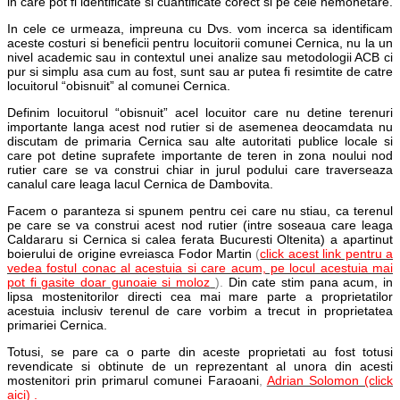
in care pot fi identificate si cuantificate corect si pe cele nemonetare.
In cele ce urmeaza, impreuna cu Dvs. vom incerca sa identificam
aceste costuri si beneficii pentru locuitorii comunei Cernica, nu la un
nivel academic sau in contextul unei analize sau metodologii ACB ci
pur si simplu asa cum au fost, sunt sau ar putea fi resimtite de catre
locuitorul “obisnuit” al comunei Cernica.
Definim locuitorul “obisnuit” acel locuitor care nu detine terenuri
importante langa acest nod rutier si de asemenea deocamdata nu
discutam de primaria Cernica sau alte autoritati publice locale si
care pot detine suprafete importante de teren in zona noului nod
rutier care se va construi chiar in jurul podului care traverseaza
canalul care leaga lacul Cernica de Dambovita.
Facem o paranteza si spunem pentru cei care nu stiau, ca terenul
pe care se va construi acest nod rutier (intre soseaua care leaga
Caldararu si Cernica si calea ferata Bucuresti Oltenita) a apartinut
boierului de origine evreiasca Fodor Martin
(
click acest link pentru a
vedea fostul conac al acestuia si care acum, pe locul acestuia mai
pot fi gasite doar gunoaie si moloz
).
Din cate stim pana acum, in
lipsa mostenitorilor directi cea mai mare parte a proprietatilor
acestuia inclusiv terenul de care vorbim a trecut in proprietatea
primariei Cernica.
Totusi, se pare ca o parte din aceste proprietati au fost totusi
revendicate si obtinute de un reprezentant al unora din acesti
mostenitori prin primarul comunei Faraoani
,
Adrian Solomon (click
aici)
.