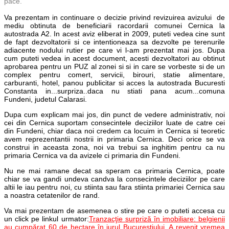
pace.
Va prezentam in continuare o decizie privind revizuirea avizului de
mediu obtinuta de beneficiarii racordarii comunei Cernica la
autostrada A2. In acest aviz eliberat in 2009, puteti vedea cine sunt
de fapt dezvoltatorii si ce intentioneaza sa dezvolte pe terenurile
adiacente nodului rutier pe care vi l-am prezentat mai jos. Dupa
cum puteti vedea in acest document, acesti dezvoltatori au obtinut
aprobarea pentru un PUZ al zonei si si in care se vorbeste si de un
complex pentru comert, servicii, birouri, statie alimentare,
carburanti, hotel, panou publicitar si acces la autostrada Bucuresti
Constanta in...surpriza..daca nu stiati pana acum...comuna
Fundeni, judetul Calarasi.
Dupa cum explicam mai jos, din punct de vedere administrativ, noi
cei din Cernica suportam consecintele deciziilor luate de catre cei
din Fundeni, chiar daca noi credem ca locuim in Cernica si teoretic
avem reprezentantii nostrii in primaria Cernica. Deci orice se va
construi in aceasta zona, noi va trebui sa inghitim pentru ca nu
primaria Cernica va da avizele ci primaria din Fundeni.
Nu ne mai ramane decat sa speram ca primaria Cernica, poate
chiar se va gandi undeva candva la consecintele deciziilor pe care
altii le iau pentru noi, cu stiinta sau fara stiinta primariei Cernica sau
a noastra cetatenilor de rand.
Va mai prezentam de asemenea o stire pe care o puteti accesa cu
un click pe linkul urmator:
Tranzacţie surpriză în imobiliare: belgienii
au cumpărat 60 de hectare în jurul Bucureştiului. A revenit vremea