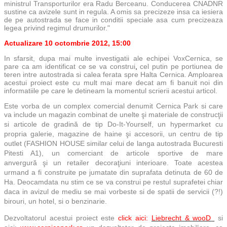
ministrul Transporturilor era Radu Berceanu. Conducerea CNADNR
sustine ca avizele sunt in regula. A omis sa precizeze insa ca iesiera
de pe autostrada se face in conditii speciale asa cum precizeaza
legea privind regimul drumurilor."
Actualizare 10 octombrie 2012, 15:00
In sfarsit, dupa mai multe investigatii ale echipei VoxCernica, se
pare ca am
identificat ce se va construi
,
c
el putin pe portiunea de
teren intre autostrada si calea ferata spre Halta Cernica. Amploarea
acestui proiect este cu mult mai mare decat am fi banuit noi din
informatiile
pe care
le detineam la momentul scrierii acestui articol.
Este vorba de un complex comercial denumit Cernica Park si care
va include un
magazin combinat de unelte şi materiale de co
nstrucţii
si articole de gradină de tip Do-It-Yourself, un hypermarket cu
propria galerie, magazine de haine şi accesorii, un centru de tip
outlet (FASHION HOUSE similar celui de langa autostrada Bucuresti
Pitesti A1), un comerciant de articole sportive de ma
re
anvergură şi un retailer decoraţiuni interioare. Toate acestea
urmand a fi construite pe jumatate din suprafata detinuta de 60 de
Ha. Deocamdata nu stim ce se va construi pe restul suprafetei chiar
daca in avizul de mediu se mai vorbeste si de spatii de servicii (?!)
birouri, un hotel, si o benzinarie.
Dezvoltatorul acestui proiect este
click aici:
Liebrecht & wooD
si