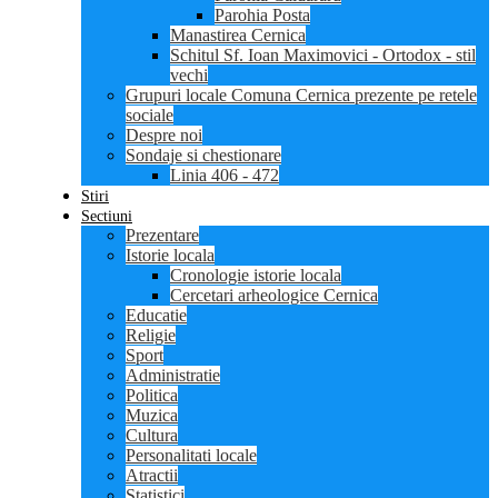
Parohia Posta
Manastirea Cernica
Schitul Sf. Ioan Maximovici - Ortodox - stil
vechi
Grupuri locale Comuna Cernica prezente pe retele
sociale
Despre noi
Sondaje si chestionare
Linia 406 - 472
Stiri
Sectiuni
Prezentare
Istorie locala
Cronologie istorie locala
Cercetari arheologice Cernica
Educatie
Religie
Sport
Administratie
Politica
Muzica
Cultura
Personalitati locale
Atractii
Statistici