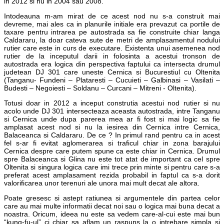
in 2012 si nu in 2004 sau 2008.
Intodeauna m-am mirat de ce acest nod nu s-a construit mai
devreme, mai ales ca in planurile initiale era prevazut ca portile de
taxare pentru intrarea pe autostrada sa fie construite chiar langa
Caldararu, la doar cateva sute de metri de amplasamentul nodului
rutier care este in curs de executare. Existenta unui asemenea nod
rutier de la inceputul darii in folosinta a acestui tronson de
autostrada era logica din perspectiva faptului ca intersecta drumul
judetean DJ 301 care uneste Cernica si Bucurestiul cu Oltenita
(Tanganu- Fundeni – Plataresti – Cucuieti – Galbinasi – Vasilati –
Budesti – Negoiesti – Soldanu – Curcani – Mitreni - Oltenita).
Totusi doar in 2012 a inceput construtia acestui nod rutier si nu
acolo unde DJ 301 intersecteaza aceasta autostrada, intre Tanganu
si Cernica unde dupa parerea mea ar fi fost si mai logic sa fie
amplasat acest nod si nu la iesirea din Cernica intre Cernica,
Balaceanca si Caldararu. De ce ? In primul rand pentru ca in acest
fel s-ar fi evitat aglomerarea si traficul chiar in zona barajului
Cernica despre care putem spune ca este chiar in Cernica. Drumul
spre Balaceanca si Glina nu este tot atat de important ca cel spre
Oltenita si singura logica care imi trece prin minte si pentru care s-a
preferat acest amplasament rezida probabil in faptul ca s-a dorit
valorificarea unor terenuri ale unora mai mult decat ale altora.
Poate gresesc si astept ratiunea si argumentele din partea celor
care au mai multe informatii decat noi sau o logica mai buna decat a
noastra. Oricum, ideea nu este sa vedem care-al-cui este mai bun
“kung-fu-ul” ci chiar sa aflam un raspuns la o intrebare simpla si