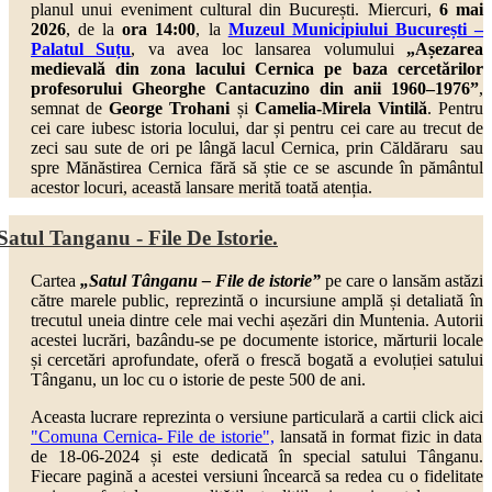
planul unui eveniment cultural din București. Miercuri,
6 mai
2026
, de la
ora 14:00
, la
Muzeul Municipiului București –
Palatul Suțu
,
va avea loc lansarea volumului
„Așezarea
medievală din zona lacului Cernica pe baza cercetărilor
profesorului Gheorghe Cantacuzino din anii 1960–1976”
,
semnat de
George Trohani
și
Camelia-Mirela Vintilă
. Pentru
cei care iubesc istoria locului, dar și pentru cei care au trecut de
zeci sau sute de ori pe lângă lacul Cernica, prin Căldăraru sau
spre Mănăstirea Cernica fără să știe ce se ascunde în pământul
acestor locuri, această lansare merită toată atenția.
Satul Tanganu - File De Istorie.
Cartea
„Satul Tânganu – File de istorie”
pe care o lansăm astăzi
către marele public, reprezintă o incursiune amplă și detaliată în
trecutul uneia dintre cele mai vechi așezări din Muntenia. Autorii
acestei lucrări, bazându-se pe documente istorice, mărturii locale
și cercetări aprofundate, oferă o frescă bogată a evoluției satului
Tânganu, un loc cu o istorie de peste 500 de ani.
Aceasta lucrare reprezinta o versiune particulară a cartii click aici
"Comuna Cernica- File de istorie",
lansată in format fizic in data
de 18-06-2024 și este dedicată în special satului Tânganu.
Fiecare pagină a acestei versiuni încearcă sa redea cu o fidelitate