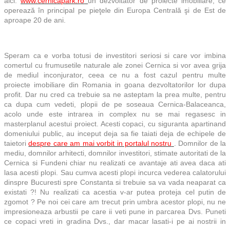
aici:
www.cernicapark.ro
un dezvoltator de proiecte imobiliare, ce
operează în principal pe pieţele din Europa Centrală şi de Est de
aproape 20 de ani.
Speram ca e vorba totusi de investitori seriosi si care vor imbina
comertul cu frumusetile naturale ale zonei Cernica si vor avea grija
de mediul inconjurator, ceea ce nu a fost cazul pentru multe
proiecte imobiliare din Romania in goana dezvoltatorilor lor dupa
profit. Dar nu cred ca trebuie sa ne asteptam la prea multe, pentru
ca dupa cum vedeti, plopii de pe soseaua Cernica-Balaceanca,
acolo unde este intrarea in complex nu se mai regasesc in
masterplanul acestui proiect. Acesti copaci, cu siguranta apartinand
domeniului public, au inceput deja sa fie taiati deja de echipele de
taietori
despre care am mai vorbit in portalul nostru
. Domnilor de la
mediu, domnilor arhitecti, domnilor investitori, stimate autoritati de la
Cernica si Fundeni chiar nu realizati ce avantaje ati avea daca ati
lasa acesti plopi. Sau cumva acesti plopi incurca vederea calatorului
dinspre Bucuresti spre Constanta si trebuie sa va vada neaparat ca
existati ?! Nu realizati ca acestia v-ar putea proteja cel putin de
zgomot ? Pe noi cei care am trecut prin umbra acestor plopi, nu ne
impresioneaza arbustii pe care ii veti pune in parcarea Dvs. Puneti
ce copaci vreti in gradina Dvs., dar macar lasati-i pe ai nostrii in