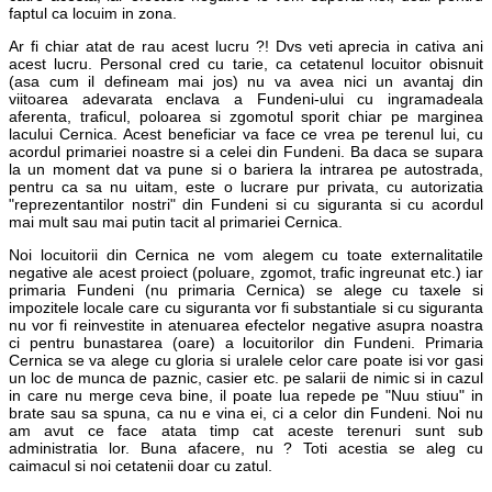
faptul ca locuim in zona.
Ar fi chiar atat de rau acest lucru ?! Dvs veti aprecia in cativa ani
acest lucru. Personal cred cu tarie, ca cetatenul locuitor obisnuit
(asa cum il defineam mai jos) nu va avea nici un avantaj din
viitoarea adevarata enclava a Fundeni-ului cu ingramadeala
aferenta, traficul, poloarea si zgomotul sporit chiar pe marginea
lacului Cernica. Acest beneficiar va face ce vrea pe terenul lui, cu
acordul primariei noastre si a celei din Fundeni. Ba daca se supara
la un moment dat va pune si o bariera la intrarea pe autostrada,
pentru ca sa nu uitam, este o lucrare pur privata, cu autorizatia
"reprezentantilor nostri" din Fundeni si cu siguranta si cu acordul
mai mult sau mai putin tacit al primariei Cernica.
Noi locuitorii din Cernica ne vom alegem cu toate externalitatile
negative ale acest proiect (poluare, zgomot, trafic ingreunat etc.) iar
primaria Fundeni (nu primaria Cernica) se alege cu taxele si
impozitele locale care cu siguranta vor fi substantiale si cu siguranta
nu vor fi reinvestite in atenuarea efectelor negative asupra noastra
ci pentru bunastarea (oare) a locuitorilor din Fundeni. Primaria
Cernica se va alege cu gloria si uralele celor care poate isi vor gasi
un loc de munca de paznic, casier etc. pe salarii de nimic si in cazul
in care nu merge ceva bine, il poate lua repede pe "Nuu stiuu" in
brate sau sa spuna, ca nu e vina ei, ci a celor din Fundeni. Noi nu
am avut ce face atata timp cat aceste terenuri sunt sub
administratia lor. Buna afacere, nu ? Toti acestia se aleg cu
caimacul si noi cetatenii doar cu zatul.