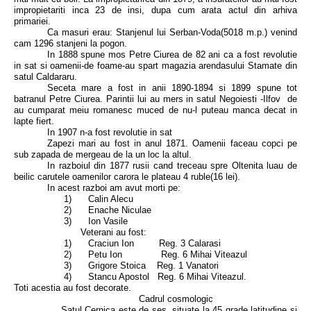
impropietariti inca 23 de insi, dupa cum arata actul din arhiva
primariei.
Ca masuri erau: Stanjenul lui Serban-Voda(5018 m.p.) venind
cam 1296 stanjeni la pogon.
In 1888 spune mos Petre Ciurea de 82 ani ca a fost revolutie
in sat si oamenii-de foame-au spart magazia arendasului Stamate din
satul Caldararu.
Seceta mare a fost in anii 1890-1894 si 1899 spune tot
batranul Petre Ciurea. Parintii lui au mers in satul Negoiesti -Ilfov de
au cumparat meiu romanesc muced de nu-l puteau manca decat in
lapte fiert.
In 1907 n-a fost revolutie in sat
Zapezi mari au fost in anul 1871. Oamenii faceau copci pe
sub zapada de mergeau de la un loc la altul.
In razboiul din 1877 rusii cand treceau spre Oltenita luau de
beilic carutele oamenilor carora le plateau 4 ruble(16 lei).
In acest razboi am avut morti pe:
1) Calin Alecu
2) Enache Niculae
3) Ion Vasile
Veterani au fost:
1) Craciun Ion Reg. 3 Calarasi
2) Petu Ion Reg. 6 Mihai Viteazul
3) Grigore Stoica Reg. 1 Vanatori
4) Stancu Apostol Reg. 6 Mihai Viteazul.
Toti acestia au fost decorate.
Cadrul cosmologic
Satul Cernica este de ses, situate la 45 grade latitudine si