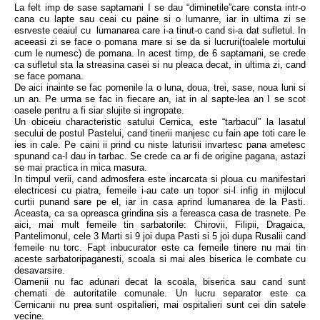
La felt imp de sase saptamani I se dau “diminetile”care consta intr-o
cana cu lapte sau ceai cu paine si o lumanre, iar in ultima zi se
esrveste ceaiul cu lumanarea care i-a tinut-o cand si-a dat sufletul. In
aceeasi zi se face o pomana mare si se da si lucruri(toalele mortului
cum le numesc) de pomana. In acest timp, de 6 saptamani, se crede
ca sufletul sta la streasina casei si nu pleaca decat, in ultima zi, cand
se face pomana.
De aici inainte se fac pomenile la o luna, doua, trei, sase, noua luni si
un an. Pe urma se fac in fiecare an, iat in al sapte-lea an I se scot
oasele pentru a fi siar slujite si ingropate.
Un obiceiu characteristic satului Cernica, este “tarbacul” la lasatul
secului de postul Pastelui, cand tinerii manjesc cu fain ape toti care le
ies in cale. Pe caini ii prind cu niste laturisii invartesc pana ametesc
spunand ca-I dau in tarbac. Se crede ca ar fi de origine pagana, astazi
se mai practica in mica masura.
In timpul verii, cand admosfera este incarcata si ploua cu manifestari
electricesi cu piatra, femeile i-au cate un topor si-l infig in mijlocul
curtii punand sare pe el, iar in casa aprind lumanarea de la Pasti.
Aceasta, ca sa opreasca grindina sis a fereasca casa de trasnete. Pe
aici, mai mult femeile tin sarbatorile: Chirovii, Filipii, Dragaica,
Pantelimonul, cele 3 Marti si 9 joi dupa Pasti si 5 joi dupa Rusalii cand
femeile nu torc. Fapt inbucurator este ca femeile tinere nu mai tin
aceste sarbatoripaganesti, scoala si mai ales biserica le combate cu
desavarsire.
Oamenii nu fac adunari decat la scoala, biserica sau cand sunt
chemati de autoritatile comunale. Un lucru separator este ca
Cernicanii nu prea sunt ospitalieri, mai ospitalieri sunt cei din satele
vecine.