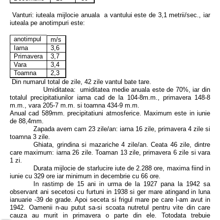
Vanturi: iuteala mijlocie anuala a vantului este de 3,1 metrii/sec., iar
iuteala pe anotimpuri este:
anotimpul
m/s
Iarna
3,6
Primavera
3,7
Vara
3,4
Toamna
2,3
Din numarul total de zile, 42 zile vantul bate tare.
Umiditatea: umiditatea medie anuala este de 70%, iar din
totalul precipitatiunilor iarna cad de la 104-8m.m., primavera 148-8
m.m., vara 205-7 m.m. si toamna 434-9 m.m.
Anual cad 589mm. precipitatiuni atmosferice. Maximum este in iunie
de 88,4mm.
Zapada avem cam 23 zile/an: iarna 16 zile, primavera 4 zile si
toamna 3 zile.
Ghiata, grindina si mazariche 4 zile/an. Ceata 46 zile, dintre
care maximum: iarna 26 zile. Toaman 13 zile, primavera 6 zile si vara
1 zi.
Durata mijlocie de starlucire iute de 2.288 ore, maxima fiind in
iunie cu 329 ore iar minimum in decembrie cu 66 ore.
In rastimp de 15 ani in urma de la 1927 pana la 1942 sa
observant ani secetosi cu furtuni in 1938 si ger mare atingand in luna
ianuarie -39 de grade. Apoi seceta si frigul mare pe care l-am avut in
1942. Oamenii n-au putut sa-si scoata nutretul pentru vite din care
cauza au murit in primavera o parte din ele. Totodata trebuie