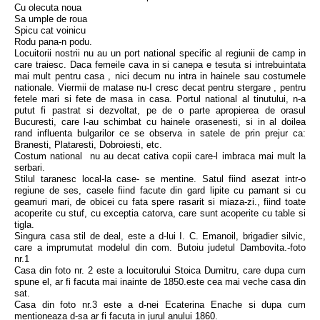
Cu olecuta noua
Sa umple de roua
Spicu cat voinicu
Rodu pana-n podu.
Locuitorii nostrii nu au un port national specific al regiunii de camp in
care traiesc. Daca femeile cava in si canepa e tesuta si intrebuintata
mai mult pentru casa , nici decum nu intra in hainele sau costumele
nationale. Viermii de matase nu-I cresc decat pentru stergare , pentru
fetele mari si fete de masa in casa. Portul national al tinutului, n-a
putut fi pastrat si dezvoltat, pe de o parte apropierea de orasul
Bucuresti, care l-au schimbat cu hainele orasenesti, si in al doilea
rand influenta bulgarilor ce se observa in satele de prin prejur ca:
Branesti, Plataresti, Dobroiesti, etc.
Costum national nu au decat cativa copii care-l imbraca mai mult la
serbari.
Stilul taranesc local-la case- se mentine. Satul fiind asezat intr-o
regiune de ses, casele fiind facute din gard lipite cu pamant si cu
geamuri mari, de obicei cu fata spere rasarit si miaza-zi., fiind toate
acoperite cu stuf, cu exceptia catorva, care sunt acoperite cu table si
tigla.
Singura casa stil de deal, este a d-lui I. C. Emanoil, brigadier silvic,
care a imprumutat modelul din com. Butoiu judetul Dambovita.-foto
nr.1
Casa din foto nr. 2 este a locuitorului Stoica Dumitru, care dupa cum
spune el, ar fi facuta mai inainte de 1850.este cea mai veche casa din
sat.
Casa din foto nr.3 este a d-nei Ecaterina Enache si dupa cum
mentioneaza d-sa ar fi facuta in jurul anului 1860.