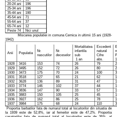
20-24 ani
196
25-34 ani
196
35-44 ani
190
45-54 ani
71
55-64 ani
37
65-74 ani
12
Peste 74
Nici unul
Miscarea populatiei in comuna Cernica in ultimii 15 ani (1928-
1942)
Mortalitatea
Excedent
Nr.
Nr.
infantila
natural
n
Anii
Populatia
nascutilor
deceselor
sub
Cifre
P
1 an
abs.
1928
3416
153
74
26
79
2
1929
3495
152
72
26
80
2
1930
3473
175
70
24
100
3
1931
3518
127
65
21
62
1
1932
3628
136
89
31
47
1
1933
3774
146
102
37
44
1
1934
3836
147
90
33
57
1
1935
3883
150
105
25
45
1
1936
3927
162
86
25
78
1
1937
3984
175
68
24
110
3
Proportia barbatilor fata de numarul total al locuitorilor din situatia de
la 1939 este de 52,8%, iar al femeilor este de 47,2%. Proportia
casatoriilor fata de numarul total al locuitorilor este de 35%, al