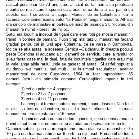
dascal pensionar de 73 ani, care a auzit de la mama sa-preoteasa
moarta de mult- care-I spunea ca a auzit si ea de la ai sai parinti ca
acestui sat, I se zicea la inceput, Florestii de pe Colentina si ca la
facerea Colentinnei exista satul “la Podarie” langa manastire. Alt sat
era dincolo de manastire in partea de nord de biserica Sf. Nicolae, din
manastire numit Florestii de mijloc.
Satul era locuit la inceput de tigani care erau robi pe mosia manastirii,
traind in bordeie de pamant. Putin timp mai tarziu, manastirea facand
grajduri pentru cai in jurul apei Colentina, ce se varsa in Dambovita,
loc ce se afla astazi la soseaua Cernica –Caldararu, in dreapta podului
peste Colentina si aducand aicii oamenii de serviciu, care la randul lor
si-au facut case mai in deal, fata de locuintele tiganilor care erau mai
la vale langa albia raului unde se gasesc si astazi. Si astfel populatia
cu timpul s-a marit si mai mult , iar in timpul secularizarii averilor
manastiresti de catre Cuza-Voda, 1864, au fost impropietariti 85
oameni (actul din primaria comunei Cernica)fiind impartit in trei
categorii:
1) cei cu palmele 4 pogoane
2) cei cu 2 boi 7 pogoane
3) cei cu 4 boi 11 pogoane
La inceputul formarii satului oamenii, spune dascalul Nita Iosif
si altii; au fost de adunatura, veniti din toate colturile tarii – intrucat
manastirea era inzestrata cu 16 mosii.
Tiganii de vatra nu stiu de loc tiganeste, ceea ce inseamna ca
traind in sat la un loc cu romanii si-au uitat cu desavarsire limba lor.
Oamenii satului, pana la impropietarire, erau clacasi la manastire, din
10 parti una lua manastirea iar 9 parti lua dijmasul. Pamantul se lucra
mai mult cu boii. La impropietarirea din 1879, a insurateilor au mai fost