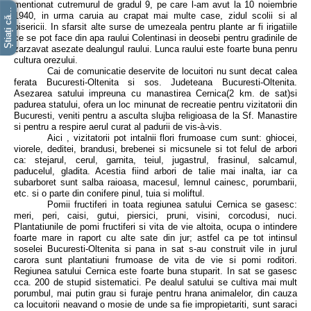
mentionat cutremurul de gradul 9, pe care l-am avut la 10 noiembrie
Știați că...
1940, in urma caruia au crapat mai multe case, zidul scolii si al
bisericii. In sfarsit alte surse de umezeala pentru plante ar fi irigatiile
ce se pot face din apa raului Colentinasi in deosebi pentru gradinile de
zarzavat asezate dealungul raului. Lunca raului este foarte buna penru
cultura orezului.
Cai de comunicatie deservite de locuitori nu sunt decat calea
ferata Bucuresti-Oltenita si sos. Judeteana Bucuresti-Oltenita.
Asezarea satului impreuna cu manastirea Cernica(2 km. de sat)si
padurea statului, ofera un loc minunat de recreatie pentru vizitatorii din
Bucuresti, veniti pentru a asculta slujba religioasa de la Sf. Manastire
si pentru a respire aerul curat al padurii de vis-à-vis.
Aici , vizitatorii pot intalnii flori frumoase cum sunt: ghiocei,
viorele, deditei, brandusi, brebenei si micsunele si tot felul de arbori
ca: stejarul, cerul, garnita, teiul, jugastrul, frasinul, salcamul,
paducelul, gladita. Acestia fiind arbori de talie mai inalta, iar ca
subarboret sunt salba raioasa, macesul, lemnul cainesc, porumbarii,
etc. si o parte din conifere pinul, tuia si moliftul.
Pomii fructiferi in toata regiunea satului Cernica se gasesc:
meri, peri, caisi, gutui, piersici, pruni, visini, corcodusi, nuci.
Plantatiunile de pomi fructiferi si vita de vie altoita, ocupa o intindere
foarte mare in raport cu alte sate din jur; astfel ca pe tot intinsul
soselei Bucuresti-Oltenita si pana in sat s-au construit vile in jurul
carora sunt plantatiuni frumoase de vita de vie si pomi roditori.
Regiunea satului Cernica este foarte buna stuparit. In sat se gasesc
cca. 200 de stupid sistematici. Pe dealul satului se cultiva mai mult
porumbul, mai putin grau si furaje pentru hrana animalelor, din cauza
ca locuitorii neavand o mosie de unde sa fie impropietariti, sunt saraci