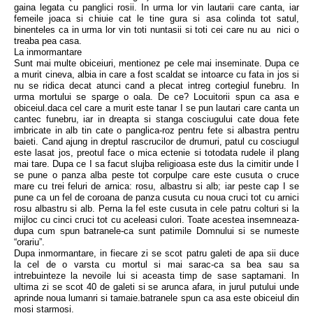
gaina legata cu panglici rosii. In urma lor vin lautarii care canta, iar
femeile joaca si chiuie cat le tine gura si asa colinda tot satul,
binenteles ca in urma lor vin toti nuntasii si toti cei care nu au nici o
treaba pea casa.
La inmormantare
Sunt mai multe obiceiuri, mentionez pe cele mai inseminate. Dupa ce
a murit cineva, albia in care a fost scaldat se intoarce cu fata in jos si
nu se ridica decat atunci cand a plecat intreg cortegiul funebru. In
urma mortului se sparge o oala. De ce? Locuitorii spun ca asa e
obiceiul.daca cel care a murit este tanar I se pun lautari care canta un
cantec funebru, iar in dreapta si stanga cosciugului cate doua fete
imbricate in alb tin cate o panglica-roz pentru fete si albastra pentru
baieti. Cand ajung in dreptul rascrucilor de drumuri, patul cu cosciugul
este lasat jos, preotul face o mica ectenie si totodata rudele il plang
mai tare. Dupa ce I sa facut slujba religioasa este dus la cimitir unde I
se pune o panza alba peste tot corpulpe care este cusuta o cruce
mare cu trei feluri de arnica: rosu, albastru si alb; iar peste cap I se
pune ca un fel de coroana de panza cusuta cu noua cruci tot cu arnici
rosu albastru si alb. Perna la fel este cusuta in cele patru colturi si la
mijloc cu cinci cruci tot cu aceleasi culori. Toate acestea insemneaza-
dupa cum spun batranele-ca sunt patimile Domnului si se numeste
“orariu”.
Dupa inmormantare, in fiecare zi se scot patru galeti de apa sii duce
la cel de o varsta cu mortul si mai sarac-ca sa bea sau sa
intrebuinteze la nevoile lui si aceasta timp de sase saptamani. In
ultima zi se scot 40 de galeti si se arunca afara, in jurul putului unde
aprinde noua lumanri si tamaie.batranele spun ca asa este obiceiul din
mosi starmosi.