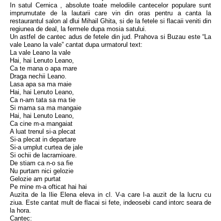
In satul Cernica , absolute toate melodiile cantecelor populare sunt
imprumutate de la lautarii care vin din oras pentru a canta la
restaurantul salon al dlui Mihail Ghita, si de la fetele si flacaii veniti din
regiunea de deal, la fermele dupa mosia satului.
Un astfel de cantec adus de fetele din jud. Prahova si Buzau este “La
vale Leano la vale” cantat dupa urmatorul text:
La vale Leano la vale
Hai, hai Lenuto Leano,
Ca te mana o apa mare
Draga nechii Leano.
Lasa apa sa ma maie
Hai, hai Lenuto Leano,
Ca n-am tata sa ma tie
Si mama sa ma mangaie
Hai, hai Lenuto Leano,
Ca cine m-a mangaiat
A luat trenul si-a plecat
Si-a plecat in departare
Si-a umplut curtea de jale
Si ochii de lacramioare.
De stiam ca n-o sa fie
Nu purtam nici gelozie
Gelozie am purtat
Pe mine m-a ofticat hai hai
Auzita de la Ilie Elena eleva in cl. V-a care l-a auzit de la lucru cu
ziua. Este cantat mult de flacai si fete, indeosebi cand intorc seara de
la hora.
Cantec: