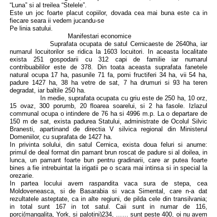
“Luna” si al treilea “Stelele”.
Este un joc foarte placut copiilor, dovada cea mai buna este ca in
fiecare seara ii vedem jucandu-se
Pe linia satului.
Manifestari economice
Suprafata ocupata de satul Cernicaeste de 2640ha, iar
numarul locuitorilor se ridica la 1603 locuitori. In aceasta localitate
exista 251 gospodarii cu 312 capi de familie iar numarul
contribuabililor este de 378. Din toata aceasta suprafata fanetele
natural ocupa 17 ha, pasunile 71 fa, pomi fructiferi 34 ha, vii 54 ha,
padure 1427 ha, 38 ha vetre de sat, 7 ha drumuri si 93 ha teren
degradat, iar baltile 250 ha.
In medie, suprafata ocupata cu griu este de 250 ha, 10 orz,
15 ovaz, 300 porumb, 20 floarea soarelui, si 2 ha fasole. Izlazul
communal ocupa o intindere de 76 ha si 4996 m.p. La o departare de
150 m de sat, exista padurea Statului, administrate de Ocolul Silvic
Branesti, apartinand de directia V silvica regional din Ministerul
Domeniilor, cu suprafata de 1427 ha.
In privinta solului, din satul Cernica, exista doua feluri si anume:
primul de deal format din pamant brun roscat de padure si al doilea, in
lunca, un pamant foarte bun pentru gradinarii, care ar putea foarte
bines a fie intrebuintat la irigatii pe o scara mai intinsa si in special la
orezarie.
In partea locului avem raspandita vaca sura de stepa, cea
Moldoveneasca, si de Basarabia si vaca Simental, care n-a dat
rezultatele asteptate, ca in alte regiuni, de pilda cele din transilvania;
in total sunt 167 in tot satul. Caii sunt in numar de 116,
porci(mangalita, York, si palotini)234, …… sunt peste 400, oi nu avem