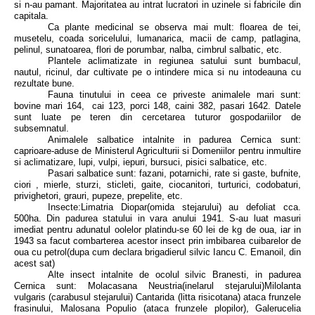
si n-au pamant. Majoritatea au intrat lucratori in uzinele si fabricile din
capitala.
Ca plante medicinal se observa mai mult: floarea de tei,
musetelu, coada soricelului, lumanarica, macii de camp, patlagina,
pelinul, sunatoarea, flori de porumbar, nalba, cimbrul salbatic, etc.
Plantele aclimatizate in regiunea satului sunt bumbacul,
nautul, ricinul, dar cultivate pe o intindere mica si nu intodeauna cu
rezultate bune.
Fauna tinutului in ceea ce priveste animalele mari sunt:
bovine mari 164, cai 123, porci 148, caini 382, pasari 1642. Datele
sunt luate pe teren din cercetarea tuturor gospodariilor de
subsemnatul.
Animalele salbatice intalnite in padurea Cernica sunt:
caprioare-aduse de Ministerul Agriculturii si Domeniilor pentru inmultire
si aclimatizare, lupi, vulpi, iepuri, bursuci, pisici salbatice, etc.
Pasari salbatice sunt: fazani, potarnichi, rate si gaste, bufnite,
ciori , mierle, sturzi, sticleti, gaite, ciocanitori, turturici, codobaturi,
privighetori, grauri, pupeze, prepelite, etc.
Insecte:Limatria Diopar(omida stejarului) au defoliat cca.
500ha. Din padurea statului in vara anului 1941. S-au luat masuri
imediat pentru adunatul oolelor platindu-se 60 lei de kg de oua, iar in
1943 sa facut combarterea acestor insect prin imbibarea cuibarelor de
oua cu petrol(dupa cum declara brigadierul silvic Iancu C. Emanoil, din
acest sat)
Alte insect intalnite de ocolul silvic Branesti, in padurea
Cernica sunt: Molacasana Neustria(inelarul stejarului)Milolanta
vulgaris (carabusul stejarului) Cantarida (litta risicotana) ataca frunzele
frasinului, Malosana Populio (ataca frunzele plopilor), Galerucelia