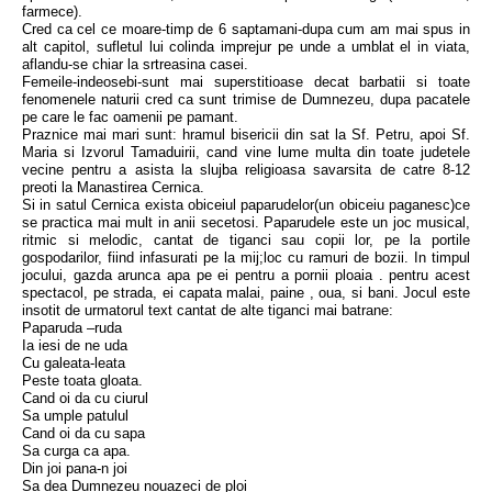
farmece).
Cred ca cel ce moare-timp de 6 saptamani-dupa cum am mai spus in
alt capitol, sufletul lui colinda imprejur pe unde a umblat el in viata,
aflandu-se chiar la srtreasina casei.
Femeile-indeosebi-sunt mai superstitioase decat barbatii si toate
fenomenele naturii cred ca sunt trimise de Dumnezeu, dupa pacatele
pe care le fac oamenii pe pamant.
Praznice mai mari sunt: hramul bisericii din sat la Sf. Petru, apoi Sf.
Maria si Izvorul Tamaduirii, cand vine lume multa din toate judetele
vecine pentru a asista la slujba religioasa savarsita de catre 8-12
preoti la Manastirea Cernica.
Si in satul Cernica exista obiceiul paparudelor(un obiceiu paganesc)ce
se practica mai mult in anii secetosi. Paparudele este un joc musical,
ritmic si melodic, cantat de tiganci sau copii lor, pe la portile
gospodarilor, fiind infasurati pe la mij;loc cu ramuri de bozii. In timpul
jocului, gazda arunca apa pe ei pentru a pornii ploaia . pentru acest
spectacol, pe strada, ei capata malai, paine , oua, si bani. Jocul este
insotit de urmatorul text cantat de alte tiganci mai batrane:
Paparuda –ruda
Ia iesi de ne uda
Cu galeata-leata
Peste toata gloata.
Cand oi da cu ciurul
Sa umple patulul
Cand oi da cu sapa
Sa curga ca apa.
Din joi pana-n joi
Sa dea Dumnezeu nouazeci de ploi