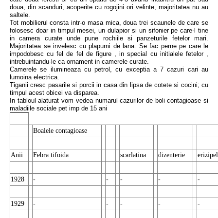
doua, din scanduri, acoperite cu rogojini ori velinte, majoritatea nu au
saltele.
Tot mobilierul consta intr-o masa mica, doua trei scaunele de care se
folosesc doar in timpul mesei, un dulapior si un sifonier pe care-l tine
in camera curate unde pune rochiile si panzeturile fetelor mari.
Majoritatea se invelesc cu plapumi de lana. Se fac perne pe care le
impodobesc cu fel de fel de figure , in special cu initialele fetelor ,
intrebuintandu-le ca ornament in camerele curate.
Camerele se ilumineaza cu petrol, cu exceptia a 7 cazuri cari au
lumoina electrica.
Tiganii cresc pasarile si porcii in casa din lipsa de cotete si cocini; cu
timpul acest obicei va disparea.
In tabloul alaturat vom vedea numarul cazurilor de boli contagioase si
maladiile sociale pet imp de 15 ani
Boalele contagioase
Anii
Febra tifoida
scarlatina
dizenterie
erizipel
1928
-
-
-
-
-
1929
-
-
-
-
-