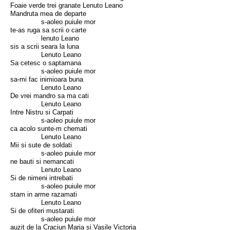
Foaie verde trei granate Lenuto Leano
Mandruta mea de departe
s-aoleo puiule mor
te-as ruga sa scrii o carte
lenuto Leano
sis a scrii seara la luna
Lenuto Leano
Sa cetesc o saptamana
s-aoleo puiule mor
sa-mi fac inimioara buna
Lenuto Leano
De vrei mandro sa ma cati
Lenuto Leano
Intre Nistru si Carpati
s-aoleo puiule mor
ca acolo sunte-m chemati
Lenuto Leano
Mii si sute de soldati
s-aoleo puiule mor
ne bauti si nemancati
Lenuto Leano
Si de nimeni intrebati
s-aoleo puiule mor
stam in arme razamati
Lenuto Leano
Si de ofiteri mustarati
s-aoleo puiule mor
auzit de la Craciun Maria si Vasile Victoria