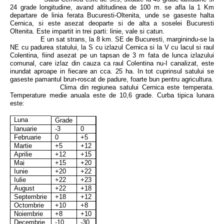
24 grade longitudine, avand altitudinea de 100 m. se afla la 1 Km
departare de linia ferata Bucuresti-Oltenita, unde se gaseste halta
Cernica, si este asezat deoparte si de alta a soselei Bucuresti
Oltenita. Este impartit in trei parti: linie, vale si catun.
E un sat strans, la 8 km. SE de Bucuresti, marginindu-se la
NE cu padurea statului, la S cu izlazul Cernica si la V cu lacul si raul
Colentina, fiind asezat pe un tapsan de 3 m fata de lunca izlazului
comunal, care izlaz din cauza ca raul Colentina nu-I canalizat, este
inundat aproape in fiecare an cca. 25 ha. In tot cuprinsul satului se
gaseste pamantul brun-roscat de padure, foarte bun pentru agricultura.
Clima din regiunea satului Cernica este temperata.
Temperature medie anuala este de 10,6 grade. Curba tipica lunara
este:
Luna
Grade
Ianuarie
-3
0
Februarie
0
+5
Martie
+5
+12
Aprilie
+12
+15
Mai
+15
+20
Iunie
+20
+22
Iulie
+22
+23
August
+22
+18
Septembrie
+18
+12
Octombrie
+10
+8
Noiembrie
+8
+10
Decembrie
-10
-30