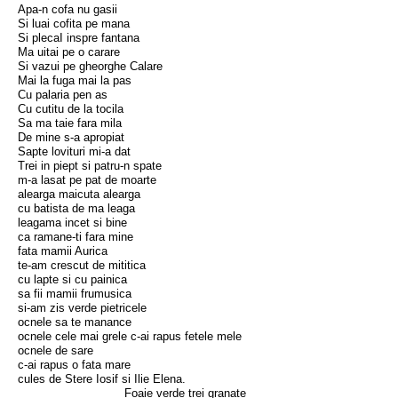
Apa-n cofa nu gasii
Si luai cofita pe mana
Si plecaI inspre fantana
Ma uitai pe o carare
Si vazui pe gheorghe Calare
Mai la fuga mai la pas
Cu palaria pen as
Cu cutitu de la tocila
Sa ma taie fara mila
De mine s-a apropiat
Sapte lovituri mi-a dat
Trei in piept si patru-n spate
m-a lasat pe pat de moarte
alearga maicuta alearga
cu batista de ma leaga
leagama incet si bine
ca ramane-ti fara mine
fata mamii Aurica
te-am crescut de mititica
cu lapte si cu painica
sa fii mamii frumusica
si-am zis verde pietricele
ocnele sa te manance
ocnele cele mai grele c-ai rapus fetele mele
ocnele de sare
c-ai rapus o fata mare
cules de Stere Iosif si Ilie Elena.
Foaie verde trei granate