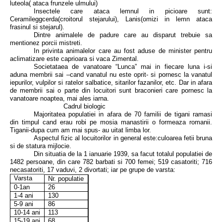
luteola( ataca frunzele ulmului)
Insectele care ataca lemnul in picioare sunt:
Ceramileggcerda(croitorul stejarului), Lanis(omizi in lemn ataca
frasinul si stejarul).
Dintre animalele de padure care au disparut trebuie sa
mentionez porcii mistreti.
In privinta animalelor care au fost aduse de minister pentru
aclimatizare este caprioara si vaca Zimental.
Societataea de vanatoare “Lunca” mai in fiecare luna i-si
aduna membrii sai –cand vanatul nu este oprit- si pornesc la vanatul
iepurilor, vulpilor si ratelor salbatice, sitarilor fazanilor, etc. Dar in afara
de membrii sai o parte din locuitori sunt braconieri care pornesc la
vanatoare noaptea, mai ales iarna.
Cadrul biologic
Majoritatea populatiei in afara de 70 familii de tigani ramasi
din timpul cand erau robi pe mosia manastirii o formeaza romanii.
Tiganii-dupa cum am mai spus- au uitat limba lor.
Aspectul fizic al locuitorilor in general este:culoarea fetii bruna
si de statura mijlocie.
Din situatia de la 1 ianuarie 1939, sa facut totalul populatiei de
1482 persoane, din care 782 barbati si 700 femei; 519 casatoriti; 716
necasatoriti, 17 vaduvi, 2 divortati; iar pe grupe de varsta:
Varsta
Nr. populatie
0-1an
26
1-4 ani
130
5-9 ani
86
10-14 ani
113
15-19 ani
68