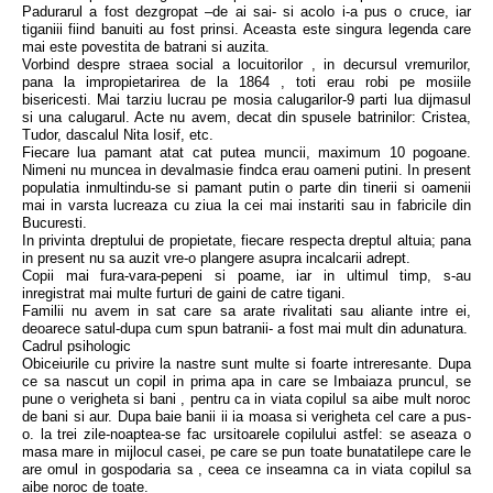
Padurarul a fost dezgropat –de ai sai- si acolo i-a pus o cruce, iar
tiganiii fiind banuiti au fost prinsi. Aceasta este singura legenda care
mai este povestita de batrani si auzita.
Vorbind despre straea social a locuitorilor , in decursul vremurilor,
pana la impropietarirea de la 1864 , toti erau robi pe mosiile
bisericesti. Mai tarziu lucrau pe mosia calugarilor-9 parti lua dijmasul
si una calugarul. Acte nu avem, decat din spusele batrinilor: Cristea,
Tudor, dascalul Nita Iosif, etc.
Fiecare lua pamant atat cat putea muncii, maximum 10 pogoane.
Nimeni nu muncea in devalmasie findca erau oameni putini. In present
populatia inmultindu-se si pamant putin o parte din tinerii si oamenii
mai in varsta lucreaza cu ziua la cei mai instariti sau in fabricile din
Bucuresti.
In privinta dreptului de propietate, fiecare respecta dreptul altuia; pana
in present nu sa auzit vre-o plangere asupra incalcarii adrept.
Copii mai fura-vara-pepeni si poame, iar in ultimul timp, s-au
inregistrat mai multe furturi de gaini de catre tigani.
Familii nu avem in sat care sa arate rivalitati sau aliante intre ei,
deoarece satul-dupa cum spun batranii- a fost mai mult din adunatura.
Cadrul psihologic
Obiceiurile cu privire la nastre sunt multe si foarte intreresante. Dupa
ce sa nascut un copil in prima apa in care se Imbaiaza pruncul, se
pune o verigheta si bani , pentru ca in viata copilul sa aibe mult noroc
de bani si aur. Dupa baie banii ii ia moasa si verigheta cel care a pus-
o. la trei zile-noaptea-se fac ursitoarele copilului astfel: se aseaza o
masa mare in mijlocul casei, pe care se pun toate bunatatilepe care le
are omul in gospodaria sa , ceea ce inseamna ca in viata copilul sa
aibe noroc de toate.