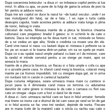
Dupa savarsirea botezului –a doua zi- se imbaiaza copilul pentru ai lua
mirul. In albia cu apa, se pune de la fulgi de gaina la untura de porc-la
fel- pentru ai adduce noroc.
Dupa trei ani copilul se duce la nasul lui –de luatul secului-, unde I se
taie motul(parul din fata), iar de e fata , I es rupe o turta calda
deasupra capului, toate acestea pentru ai adduce viata lunga si plina
de noroc, belsug in viata.
Obiceiuri de nunta. Mireasa inainte de a pleca la biserica cheama
caltunasii care pregatesc bradul il gatesc si in schimb le da cate o
batista. Daca se intampla sa fie doua nunti in sat, miresele se feresc
de a se vedea un ape alta, fiinda e credinta ca moare una din ele.
Cand vine nasul si nasa –cu lautarii dupa ei- mireasa ii pofteste sa ia
loc pe un scaun si le toarna dintr-un pahar, vin sa se spele pe maini.
Dupa ce s-au spalat nasul umple paharul cu bani si-l da miresei, care
la randul ei intinde servetul pentru a se sterge pe maini, apoi se
aseaza la masa.
Inainte de a pleca la biserica, un flacau si o fata umple o cofa cu apa
si o azvarle peste casa. In sfarsit cand merg la biserica, colaceii merg
inainte pe cai frumos impodobiti, toti cu stergare dupa gat, iar in urma
vin nuntasii toti in carute in cantecul lautarilor.
Dupa cununia religioasa, seara urmeaza masa mare cu cantece si
jocuri pana la 4 dimineata cand masa se termina cu adunarrea
darurilor de catre ginere si mireasa le da cate o camasa cu flori sau
cate un stregar –dupa cum a fost si darul lor de mare.
A doua zi –luni- urmeaza rachiul care se face in felul urmator: femeile
mai tinere se insira cat e drumul de lat cam sase pe rand se tin de gat
si in felul acesta se fac vreo trei randuri, depinde de nunta. Fiecare
are in mana (cele de la margini) cate o sticla cu rachiu sau cate o