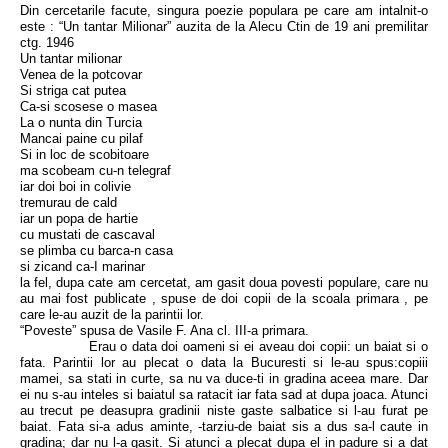
Din cercetarile facute, singura poezie populara pe care am intalnit-o
este : “Un tantar Milionar” auzita de la Alecu Ctin de 19 ani premilitar
ctg. 1946
Un tantar milionar
Venea de la potcovar
Si striga cat putea
Ca-si scosese o masea
La o nunta din Turcia
Mancai paine cu pilaf
Si in loc de scobitoare
ma scobeam cu-n telegraf
iar doi boi in colivie
tremurau de cald
iar un popa de hartie
cu mustati de cascaval
se plimba cu barca-n casa
si zicand ca-I marinar
la fel, dupa cate am cercetat, am gasit doua povesti populare, care nu
au mai fost publicate , spuse de doi copii de la scoala primara , pe
care le-au auzit de la parintii lor.
“Poveste” spusa de Vasile F. Ana cl. III-a primara.
Erau o data doi oameni si ei aveau doi copii: un baiat si o
fata. Parintii lor au plecat o data la Bucuresti si le-au spus:copiii
mamei, sa stati in curte, sa nu va duce-ti in gradina aceea mare. Dar
ei nu s-au inteles si baiatul sa ratacit iar fata sad at dupa joaca. Atunci
au trecut pe deasupra gradinii niste gaste salbatice si l-au furat pe
baiat. Fata si-a adus aminte, -tarziu-de baiat sis a dus sa-l caute in
gradina; dar nu l-a gasit. Si atunci a plecat dupa el in padure si a dat