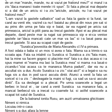
de un mar:”marule, marule, nu ai vazut pe fratiorul meu?” si marul i-a
zis:”daca mananci toate merele i-ti spun”. Si fata a plecat mai departe
si a dat de un ariciu si i-a zis:”ariciule, ariciule, nu l-ai vazut pe
fratiorul meu?”
“L-am vazut la gastele salbatice” sad us fata la gaste si la furat, iar
cand au venit ele, vazind ca nu-I baiatul au plecat din nous pre sat si
au prins din urma pe fata sip e baiat, iar ea rugand pe ariciu sai
primeasca, ariciul ia pitit pana au trecut gastele. Apoi ei au plecat mai
departe, dand peste mar ia rugat sai primeasca sip e ei-ca venise
gastele iar-“daca mancati cate un mar va las” si i-a lasat pana au
trecut gastele. Si asa au scapat copii de gaste.
“Suratica”povestita de Maria Alexandru cl.IV-a primara.
A fost odata o baba si un mos si avea o fata. Mama sa a trimis-o sa
scoata apa. Fata sa intalnit cu Suratica si Suratica a zis:”fata mare,
hai la mine sa facem gogosi si placinte moi” fata s-a dus acasa si i-a
spus mamei ei:”mama ma lasi la Suratica mea” si mama n-a lasat-o
zicandu-i:”stai acasa ca te mananca Muma padurii”, dar ea nu a
ascultat sis a dus. Acolo Suratica i-a zis:” stai aici!” si a legat-o sa nu
fuga sis a dus in pod sa-si ascuta dintii. Atunci a venit la fata un
soricel si i-a zis :” desleagate la maini si fugi, ca sad us sa-si ascute
dintii”. Ea sa deslegat si a plecat. Pe urma soarecele a legat un
berbec in locul ei , iar cand a venit Suratica sa manance fata, a
mancat berbecul sis a inecat cu coarnele lui. si astfel soarecele a
scapat tot satul de Suratica.
De la batranul ionita Rusu, am auzit urmatoarea ghicitoare:
Nimeni si nimica
Locuiau intr-o casa
Nimeni s-a dus afara la lemne