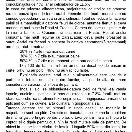
concubinajului de 4%; iar al celibatarilor de 11,5%
In ceea ce priveste alimentareaa, majoritatea locuitorilor se hranesc
rau din cauza lipsei de teren arabil. Feemile desi foarte muncitoare nu
cunosc gospodaria casnica si arta culinara. Totul se reduce la facerea
painii si a mamaligii; a catorva feluri de ciorbe, anumite fierturi si ceva
mancaruri mai bune la Pasti si Craciun. Carnea de porc nu lipseste de
la nici o familie-la Craciun-, si oua rosii la Paste. Restul anului
consuma mai mult legume cu zarzavaturi; ceva peste proaspat si
sarat. Astfel ca facand o ancheta in cateva saptamani(3 saptamani)
am constatat urmatoarele:
20% in 7 zile n-au mancat carne
30% % in 7 zile n-au mancat paine
50% % in 7 zile n-au mancat lapte sau ceai dimineata
Din 100 de familii –intr-un an-nu au decat 60 de pasari in
curte; 54% nu au porci, 46% nu au vaci cu lapte.
Explicatia acestei stari rele in alimentative este –pe de o
parte-luxul fetelor si flacailor din familie, iar pe de alta de mare
consideratie saracia , din lipsa de pamant.
Inca si aici se obisnuieste-cateva zeci de familii-sa vanda
laptele, oualele si pasarile la oras-cu exceptia a 7-8% familii mai cu
stare care stiu sa-si alimenteze copii si sa-i ingrijeasca urmarind si
aplicand cum se cuvine, arta culinara in gospodaria sa.
Taranca gateste tot pe pirostrii in tinda casei; iar masinile in
majoritatea sunt cu plite. Obiecte de bucatarie se rezuma la o caldare
de mamaliga , o tingire pentru ciorba, o tava pentru malai si friptura la
cuptor, si o tigaie pentru oua. Vin la rand multele oale de pamant. De
obicei in ele se face ciorba de fasole. Lingurile 50% sunt din lemn, iar
furculitele lipsesc cu desavarsire. O parte din ei, 15% sunt alcolici.