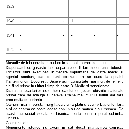
1939
-
-
-
-
-
1940
-
-
1
-
-
1941
-
-
-
-
-
1942
3
-
-
-
-
Masurile de inbunatatire s-au luat in toti anii, numai la ……nu.
Dispensarul se gaseste la o departare de 8 km in comuna Bobesti.
Locuitorii sunt examinati in fiecare saptamana de catre medic si
agentul sanitary, dar ei sunt obisnuiti sa se duca la spitalul
Pantelimondin Bucuresti. Babele sunt consultate mai mult de femei ,
ele fiind prinse in ultimul timp de catre Dl Medic si sanctionate.
Distractia locuitorilor este hora satului cu jocuri obisnite nationale
printer care se adauga si cateva straine mai mult la baluri dar fara
prea multa importanta.
Oamenii mai in varsta merg la carciuma platind scump bauturile, fara
a-si da seama ca poate acasa copii n-au ce manca s-au imbraca. De
acest rau social scoala si biserica foarte putin a putut schimba
lucrurile.
Cadrul istoric
Monumente istorice nu avem in sat decat manastirea Cernica,