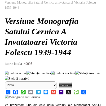
Versiune Monografia Satului Cernica a invatatoarei Victoria Folescu
National
1939-1944
TV-Foto-Video
Versiune Monografia
Evenimente
Satului Cernica A
Anunturi
Invatatoarei Victoria
Forum
Folescu 1939-1944
Harta
istorie locala
49095
Contact
Util
Share
Facebook
WhatsApp
Email
Telegram
Messenger
Gmail
Yahoo
X
Message
Share
Mail
Va prezentam una din cele doua versiuni ale Monografiei Satului