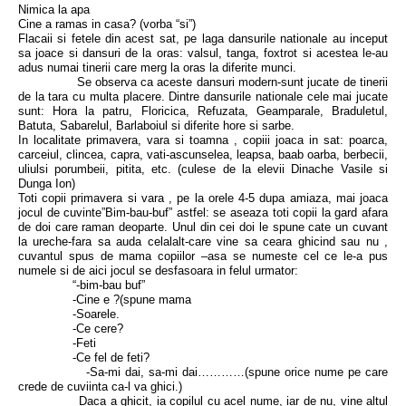
Nimica la apa
Cine a ramas in casa? (vorba “si”)
Flacaii si fetele din acest sat, pe laga dansurile nationale au inceput
sa joace si dansuri de la oras: valsul, tanga, foxtrot si acestea le-au
adus numai tinerii care merg la oras la diferite munci.
Se observa ca aceste dansuri modern-sunt jucate de tinerii
de la tara cu multa placere. Dintre dansurile nationale cele mai jucate
sunt: Hora la patru, Floricica, Refuzata, Geamparale, Braduletul,
Batuta, Sabarelul, Barlaboiul si diferite hore si sarbe.
In localitate primavera, vara si toamna , copiii joaca in sat: poarca,
carceiul, clincea, capra, vati-ascunselea, leapsa, baab oarba, berbecii,
uliulsi porumbeii, pitita, etc. (culese de la elevii Dinache Vasile si
Dunga Ion)
Toti copii primavera si vara , pe la orele 4-5 dupa amiaza, mai joaca
jocul de cuvinte”Bim-bau-buf” astfel: se aseaza toti copii la gard afara
de doi care raman deoparte. Unul din cei doi le spune cate un cuvant
la ureche-fara sa auda celalalt-care vine sa ceara ghicind sau nu ,
cuvantul spus de mama copiilor –asa se numeste cel ce le-a pus
numele si de aici jocul se desfasoara in felul urmator:
“-bim-bau buf”
-Cine e ?(spune mama
-Soarele.
-Ce cere?
-Feti
-Ce fel de feti?
-Sa-mi dai, sa-mi dai…………(spune orice nume pe care
crede de cuviinta ca-l va ghici.)
Daca a ghicit, ia copilul cu acel nume, iar de nu, vine altul