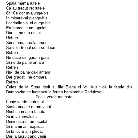
Spala mama rufele
Ca au trecut recrutele
Of! Ce dor m-ajunge-bis
Inimioara-mi plange-bis
Lacrimile valuri curge-bis
Eu mama le-am spalat
Dar … nu s-a uscat
Refren
Sui mama sus la cruce
Sa vezi trenul cum se duce
Refren
Ne duce din gara-n gara
Si ne da paine amara
Refren
Nu-I de paine ca-I amara
Dar gradatii ne omoara
Refren
Cules de la Stere iosif si Ilie Elena cl VI. Auzit de la fetele din
Dambovita ce lucreaza la ferma haralambie Radulescu
Foaie verde matostat
Foaie verde matostat
Sasta noapte m-am visat
Rochita neagra facuta
Si in vol invaluita
Dimineata m-am sculat
Si mamii am explicat
Si la lucru am plecat
Dar la lucru cand venii