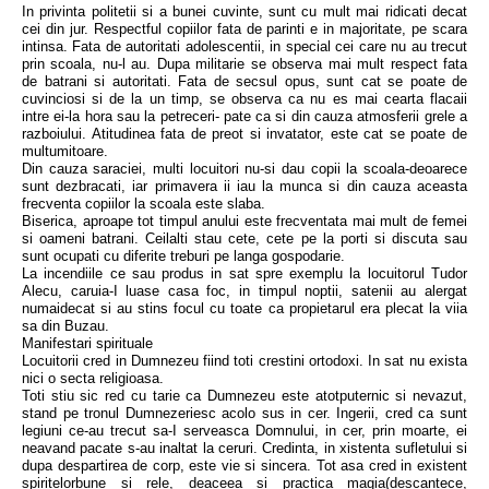
In privinta politetii si a bunei cuvinte, sunt cu mult mai ridicati decat
cei din jur. Respectful copiilor fata de parinti e in majoritate, pe scara
intinsa. Fata de autoritati adolescentii, in special cei care nu au trecut
prin scoala, nu-l au. Dupa militarie se observa mai mult respect fata
de batrani si autoritati. Fata de secsul opus, sunt cat se poate de
cuvinciosi si de la un timp, se observa ca nu es mai cearta flacaii
intre ei-la hora sau la petreceri- pate ca si din cauza atmosferii grele a
razboiului. Atitudinea fata de preot si invatator, este cat se poate de
multumitoare.
Din cauza saraciei, multi locuitori nu-si dau copii la scoala-deoarece
sunt dezbracati, iar primavera ii iau la munca si din cauza aceasta
frecventa copiilor la scoala este slaba.
Biserica, aproape tot timpul anului este frecventata mai mult de femei
si oameni batrani. Ceilalti stau cete, cete pe la porti si discuta sau
sunt ocupati cu diferite treburi pe langa gospodarie.
La incendiile ce sau produs in sat spre exemplu la locuitorul Tudor
Alecu, caruia-I luase casa foc, in timpul noptii, satenii au alergat
numaidecat si au stins focul cu toate ca propietarul era plecat la viia
sa din Buzau.
Manifestari spirituale
Locuitorii cred in Dumnezeu fiind toti crestini ortodoxi. In sat nu exista
nici o secta religioasa.
Toti stiu sic red cu tarie ca Dumnezeu este atotputernic si nevazut,
stand pe tronul Dumnezeriesc acolo sus in cer. Ingerii, cred ca sunt
legiuni ce-au trecut sa-I serveasca Domnului, in cer, prin moarte, ei
neavand pacate s-au inaltat la ceruri. Credinta, in xistenta sufletului si
dupa despartirea de corp, este vie si sincera. Tot asa cred in existent
spiritelorbune si rele, deaceea si practica magia(descantece,