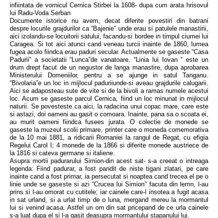
infiintata de vornicul Cernica Stirbei la 1608- dupa cum arata hrisovul
lui Radu-Voda Serban
Documente istorice nu avem, decat diferite povestiri din batrani
despre locurile grajdurilor ca “Bajenie” unde erau si patulele manastirii,
aici izolandu-se locuitorii satului, facandu-si bordee in timpul ciumei lui
Caragea. Si tot aici atunci cand veneau turcii inainte de 1860, lumea
fugea acolo fiindca erau paduri secular. Actualmente se gaseste “Casa
Padurii” a societatii “Lunca”de vanatoare. “Linia lui Iovan “ este un
drum drept facut de un negustor de langa manastire, dupa aprobarea
Ministerului Domeniilor, pentru a se ajunge in satul Tanganu.
“Bivolaria”e un loc in mijlocul paduriiunde-si aveau grajdurile calugarii.
Aici se adaposteau sute de vite si de la bivoli a ramas numele acestui
loc. Acum se gaseste parcul Cernica, fiind un loc minunat in mijlocul
naturii. Se povesteste ca aici, la radacina unui copac mare, care este
si astazi, doi oameni au gasit o comoara. Inainte, pana sa o scoata ei,
au murit oameni fiindca fusees jurata. O colectie de monede se
gaseste la muzeul scolii primare, printer care o moneda comemorativa
de la 10 mai 1881, a ridicarii Romaniei la rangul de Regat, cu efigia
Regelui Carol I; 4 monede de la 1866 si diferite monede austriece de
la 1816 si cateva germane si italiene.
Asupra mortii padurarului Simion-din acest sat- s-a creeat o intreaga
legenda: Fiind padurar, a fost pandit de niste tigani zlatari, pe care
inainte cand a fost primar, ia persecutat si noaptea cand trecea el pe o
linie unde se gaseste si azi “Crucea lui Simion” facuta din lemn, l-au
prins si l-au omorat cu cutitele; iar cainele care-l insotea a fugit acasa
in sat urland, si a urlat timp de o luna, mergand mereu la mormantul
lui si venind acasa. Astfel un om din sat pricepand de ce urla cainele
s-a luat dupa el si l-a gasit deasupra mormantului stapanului lui.