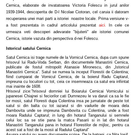
Cernica, elaborate de invatatoarea Victoria Folescu in jurul anilor
1939-1944, descoperita de D-l Nicolae Ciotoran, cel caruia ii datoram
recuperarea unei mari parti a istoriei noastre locale. Prima versiune v-
a fost prezentata in cadrul articolului prezentat
aici
.
In cele ce
urmeaza veti descoperi adevarate "bijuterii" ale istoriei comunei
Cernica, istorie vazuta din perspectiva d-nei Folescu.
Istoricul satului Cernica
Satul Cernica isi trage numele de la Vornicul Cernica, dupa cum spune
hrisovul lui Radu-Voda Serban, din documentele Manastirii Cernica,
publicate de fostul mitropolit Atanasie Mironescu, din „Istoricul
Manastirii Cernica”. Satul se numea la inceput Florestii de Colentina;
fiind cumparat de Vornicul Cernica, de la boierul Radu Captarul,
impreuna cu locuitori cu tot, ceia ce insemneaza ca satul era infiintat
mai inainte de 1608.
Hrisovul zice:”hrisovul domniei lui Boiarului Cernicai Vornicului si
jupanesei Chiajnei si feciorilor cati Dumnezeu le va daruii ca sa le fie
lor mosii, satul Floresti dupa Colentina insa pe jumatate de peste tot
satul si din balta cu tot iazarul si din vadurile de moara dela
Dambovita unde se impreuna Dambovita cu Colentina, unde a fost
moara Radului Captarul; in lung din hotarul Tanganului si semnele
celui loc sa se stie pana la matca Pasarii si in lat din hotarul
Manastirii Tanganului pana in hotarul Florestilor de mijloc, pentru ca
acest sat a fost de la mosii al Radului Captarul”
Asupra satului nu avem documente scrise. De la batrani, ca Nita Iosif,