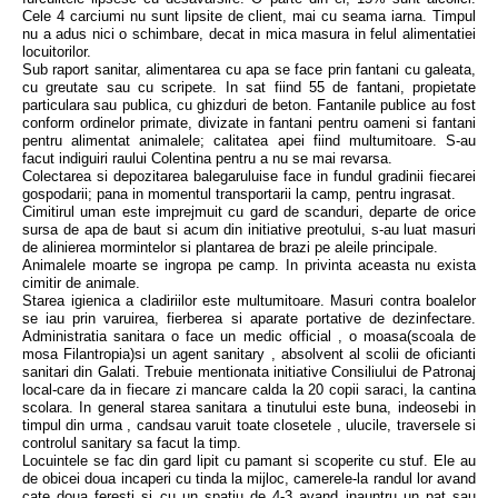
Cele 4 carciumi nu sunt lipsite de client, mai cu seama iarna. Timpul
nu a adus nici o schimbare, decat in mica masura in felul alimentatiei
locuitorilor.
Sub raport sanitar, alimentarea cu apa se face prin fantani cu galeata,
cu greutate sau cu scripete. In sat fiind 55 de fantani, propietate
particulara sau publica, cu ghizduri de beton. Fantanile publice au fost
conform ordinelor primate, divizate in fantani pentru oameni si fantani
pentru alimentat animalele; calitatea apei fiind multumitoare. S-au
facut indiguiri raului Colentina pentru a nu se mai revarsa.
Colectarea si depozitarea balegaruluise face in fundul gradinii fiecarei
gospodarii; pana in momentul transportarii la camp, pentru ingrasat.
Cimitirul uman este imprejmuit cu gard de scanduri, departe de orice
sursa de apa de baut si acum din initiative preotului, s-au luat masuri
de alinierea mormintelor si plantarea de brazi pe aleile principale.
Animalele moarte se ingropa pe camp. In privinta aceasta nu exista
cimitir de animale.
Starea igienica a cladiriilor este multumitoare. Masuri contra boalelor
se iau prin varuirea, fierberea si aparate portative de dezinfectare.
Administratia sanitara o face un medic official , o moasa(scoala de
mosa Filantropia)si un agent sanitary , absolvent al scolii de oficianti
sanitari din Galati. Trebuie mentionata initiative Consiliului de Patronaj
local-care da in fiecare zi mancare calda la 20 copii saraci, la cantina
scolara. In general starea sanitara a tinutului este buna, indeosebi in
timpul din urma , candsau varuit toate closetele , ulucile, traversele si
controlul sanitary sa facut la timp.
Locuintele se fac din gard lipit cu pamant si scoperite cu stuf. Ele au
de obicei doua incaperi cu tinda la mijloc, camerele-la randul lor avand
cate doua feresti si cu un spatiu de 4-3 avand inauntru un pat sau