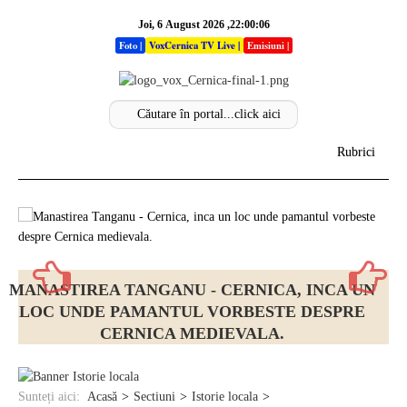
Joi, 6 August 2026 ,22:00:07
Foto
|
VoxCernica TV Live
|
Emisiuni
|
Rubrici
Acasa
Info
Stiri
MANASTIREA TANGANU - CERNICA, INCA UN
LOC UNDE PAMANTUL VORBESTE DESPRE
Sectiuni
CERNICA MEDIEVALA.
Analize
Opinii
Sunteți aici:
Acasă
Sectiuni
Istorie locala