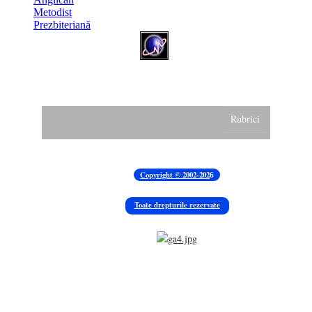
Rubrici
Știați că...
Contul meu
Padurea Cernica
Copyright © 2002-202
6
Manastirea Cernica
Toate drepturile rezervate
Biblio
Sugestii
Facilitati