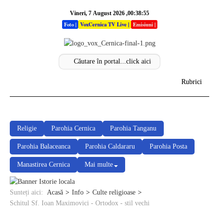
Vineri, 7 August 2026 ,00:38:55
Foto
|
VoxCernica TV Live
|
Emisiuni
|
Rubrici
Acasa
Info
Religie
Parohia Cernica
Parohia Tanganu
Parohia Balaceanca
Parohia Caldararu
Parohia Posta
Stiri
Manastirea Cernica
Mai multe
Sectiuni
Analize
Sunteți aici:
Acasă
Info
Culte religioase
Schitul Sf. Ioan Maximovici - Ortodox - stil vechi
Opinii