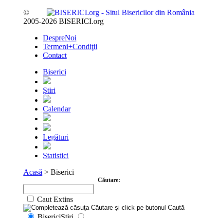
National
TV-Foto-Video
Evenimente
Anunturi
Forum
Harta
Contact
Util