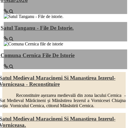
6-Mai-2026
Satul Tanganu - File De Istorie.
Comuna Cernica File De Istorie
Satul Medieval Maracineni Si Manastirea Iezerul-
Vorniceasa - Reconstituire
Reconstituire așezarea medievală din zona lacului Cernica -
Sat Medieval Mărăcineni și Mănăstirea Iezerul a Vornicesei Chiajna
soția Vornicului Cernica, ctitorul Mănăstirii Cernica.
Satul Medieval Maracineni Si Manastirea Iezerul-
Vorniceasa.