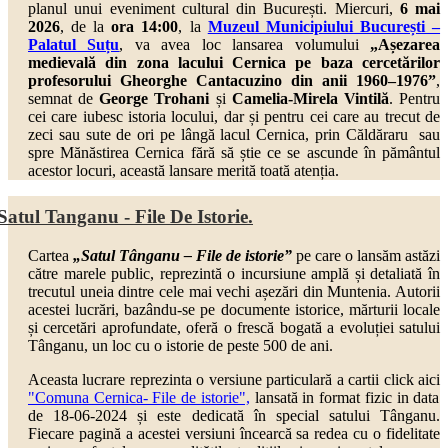
planul unui eveniment cultural din București. Miercuri,
6 mai
2026
, de la
ora 14:00
, la
Muzeul Municipiului București –
Palatul Suțu
,
va avea loc lansarea volumului
„Așezarea
medievală din zona lacului Cernica pe baza cercetărilor
profesorului Gheorghe Cantacuzino din anii 1960–1976”
,
semnat de
George Trohani
și
Camelia-Mirela Vintilă
. Pentru
cei care iubesc istoria locului, dar și pentru cei care au trecut de
zeci sau sute de ori pe lângă lacul Cernica, prin Căldăraru sau
spre Mănăstirea Cernica fără să știe ce se ascunde în pământul
acestor locuri, această lansare merită toată atenția.
Satul Tanganu - File De Istorie.
Cartea
„Satul Tânganu – File de istorie”
pe care o lansăm astăzi
către marele public, reprezintă o incursiune amplă și detaliată în
trecutul uneia dintre cele mai vechi așezări din Muntenia. Autorii
acestei lucrări, bazându-se pe documente istorice, mărturii locale
și cercetări aprofundate, oferă o frescă bogată a evoluției satului
Tânganu, un loc cu o istorie de peste 500 de ani.
Aceasta lucrare reprezinta o versiune particulară a cartii click aici
"Comuna Cernica- File de istorie",
lansată in format fizic in data
de 18-06-2024 și este dedicată în special satului Tânganu.
Fiecare pagină a acestei versiuni încearcă sa redea cu o fidelitate