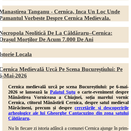
Manastirea Tanganu - Cernica, Inca Un Loc Unde
Pamantul Vorbeste Despre Cernica Medievala.
Necropola Neolitică De La Căldăraru–Cernica:
Orașul Morților De Acum 7.000 De Ani
Istorie Locala
Cernica Medievală Urcă Pe Scena Bucureștiului: Pe
6-Mai-2026
Cernica medievală urcă pe scena Bucureștiului: pe 6-mai-
2026 se lansează la
Palatul Suțu
o carte-eveniment despre
Mănăstirea Vorniceasa a Chiajnei, soția marelui vornic
Cernica, ctitorul Mănăstirii Cernica, despre
satul medieval
Mărăcineni,
precum și despre
cercetările și descoperirile
arheologice ale lui Gheorghe Cantacuzino din zona satului
Căldăraru
.
Nu în fiecare zi istoria adâncă a comunei Cernica ajunge în prim-