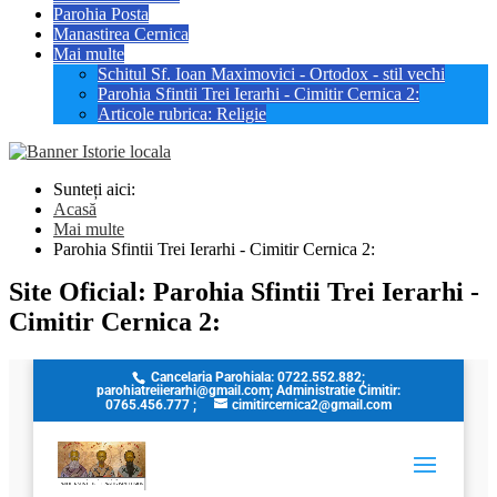
Parohia Posta
Manastirea Cernica
Mai multe
Schitul Sf. Ioan Maximovici - Ortodox - stil vechi
Parohia Sfintii Trei Ierarhi - Cimitir Cernica 2:
Articole rubrica: Religie
Sunteți aici:
Acasă
Mai multe
Parohia Sfintii Trei Ierarhi - Cimitir Cernica 2:
Site Oficial: Parohia Sfintii Trei Ierarhi -
Cimitir Cernica 2: