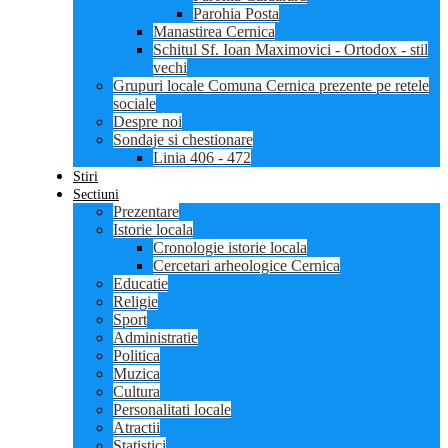
Parohia Posta
Manastirea Cernica
Schitul Sf. Ioan Maximovici - Ortodox - stil
vechi
Grupuri locale Comuna Cernica prezente pe retele
sociale
Despre noi
Sondaje si chestionare
Linia 406 - 472
Stiri
Sectiuni
Prezentare
Istorie locala
Cronologie istorie locala
Cercetari arheologice Cernica
Educatie
Religie
Sport
Administratie
Politica
Muzica
Cultura
Personalitati locale
Atractii
Statistici