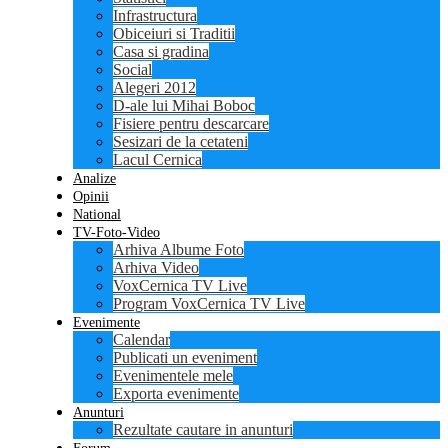
Infrastructura
Obiceiuri si Traditii
Casa si gradina
Social
Alegeri 2012
D-ale lui Mihai Boboc
Fisiere pentru descarcare
Sesizari de la cetateni
Lacul Cernica
Analize
Opinii
National
TV-Foto-Video
Arhiva Albume Foto
Arhiva Video
VoxCernica TV Live
Program VoxCernica TV Live
Evenimente
Calendar
Publicati un eveniment
Evenimentele mele
Exporta evenimente
Anunturi
Rezultate cautare in anunturi