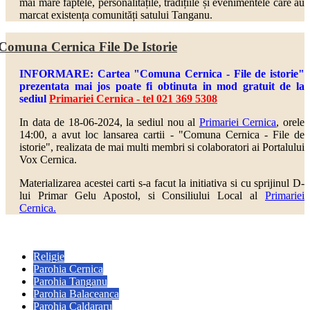
mai mare faptele, personalitățile, tradițiile și evenimentele care au
marcat existența comunități satului Tanganu.
Comuna Cernica File De Istorie
INFORMARE: Cartea "Comuna Cernica - File de istorie"
prezentata mai jos poate fi obtinuta in mod gratuit de la
sediul
Primariei Cernica - tel 021 369 5308
In data de 18-06-2024, la sediul nou al
Primariei Cernica
, orele
14:00, a avut loc lansarea cartii - "Comuna Cernica - File de
istorie", realizata de mai multi
membri si colaboratori ai Portalului
Vox Cernica.
Materializarea acestei carti s-a facut la initiativa si cu sprijinul D-
lui Primar Gelu Apostol, si Consiliului Local al
Primariei
Cernica.
Religie
Parohia Cernica
Parohia Tanganu
Parohia Balaceanca
Parohia Caldararu