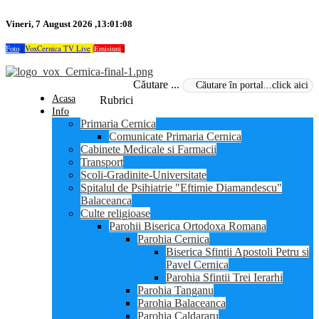
Vineri, 7 August 2026 ,13:01:08
Foto
|
VoxCernica TV Live
|
Emisiuni
|
Căutare ...
Acasa
Rubrici
Info
Primaria Cernica
Comunicate Primaria Cernica
Cabinete Medicale si Farmacii
Transport
Scoli-Gradinite-Universitate
Spitalul de Psihiatrie "Eftimie Diamandescu"
Balaceanca
Culte religioase
Parohii Biserica Ortodoxa Romana
Parohia Cernica
Biserica Sfintii Apostoli Petru si
Pavel Cernica
Parohia Sfintii Trei Ierarhi
Parohia Tanganu
Parohia Balaceanca
Parohia Caldararu