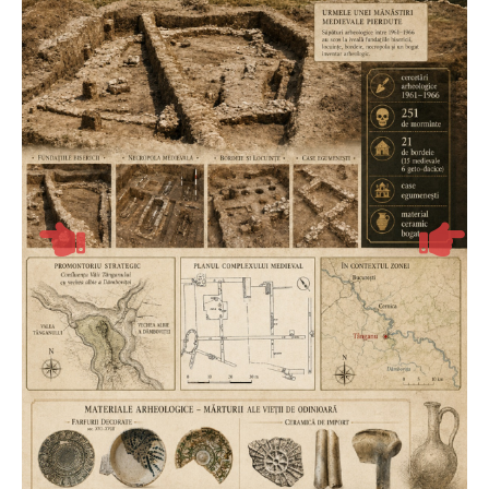
National
TV-Foto-Video
Evenimente
Anunturi
Forum
Harta
Contact
Util