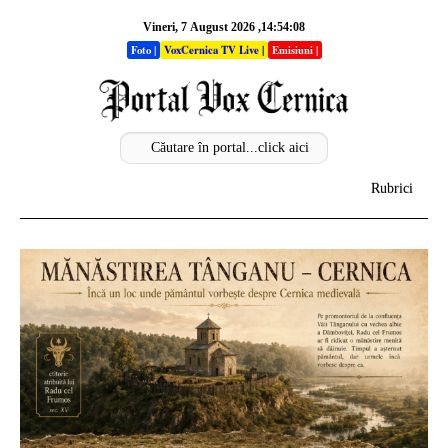
Vineri, 7 August 2026 ,14:54:11
Foto
|
VoxCernica TV Live
|
Emisiuni
|
Rubrici
Acasa
Info
Stiri
Sectiuni
Analize
Opinii