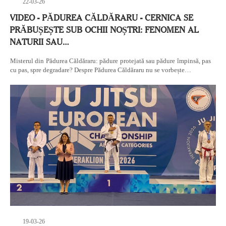
22-03-26
VIDEO - PĂDUREA CĂLDĂRARU - CERNICA SE
PRĂBUȘEȘTE SUB OCHII NOȘTRI: FENOMEN AL
NATURII SAU…
Misterul din Pădurea Căldăraru: pădure protejată sau pădure împinsă, pas
cu pas, spre degradare? Despre Pădurea Căldăraru nu se vorbește…
19-03-26