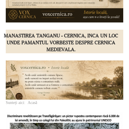
NECROPOLA NEOLITICĂ DE LA CĂLDĂRARU–
CERNICA: ORAȘUL MORȚILOR DE ACUM 7.000 DE
ANI
Sunteți aici:
Acasă