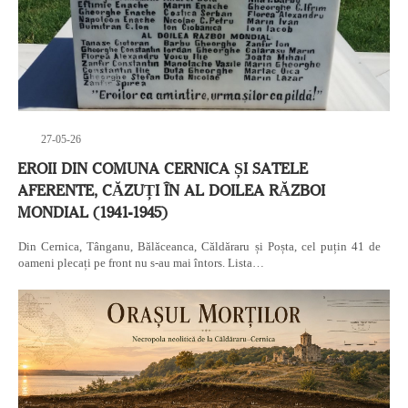
27-05-26
EROII DIN COMUNA CERNICA ȘI SATELE
AFERENTE, CĂZUȚI ÎN AL DOILEA RĂZBOI
MONDIAL (1941-1945)
Din Cernica, Tânganu, Bălăceanca, Căldăraru și Poșta, cel puțin 41 de
oameni plecați pe front nu s-au mai întors. Lista…