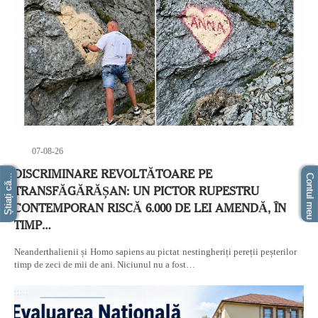
07-08-26
DISCRIMINARE REVOLTĂTOARE PE
Știați că...
Contul meu
TRANSFĂGĂRĂȘAN: UN PICTOR RUPESTRU
CONTEMPORAN RISCĂ 6.000 DE LEI AMENDĂ, ÎN
TIMP…
Neanderthalienii și Homo sapiens au pictat nestingheriți pereții peșterilor
timp de zeci de mii de ani. Niciunul nu a fost…