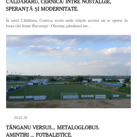
CĂLDĂRARU, CERNICA: ÎNTRE NOSTALGIE,
SPERANȚĂ ȘI MODERNITATE.
În satul Căldăraru, Cernica, acolo unde ulițele acestui sat se opresc în
buza căii ferate București - Oltenița, pământul are…
29-01-26
TÂNGANU VERSUS… METALOGLOBUS.
AMINTIRI … FOTBALISTICE.