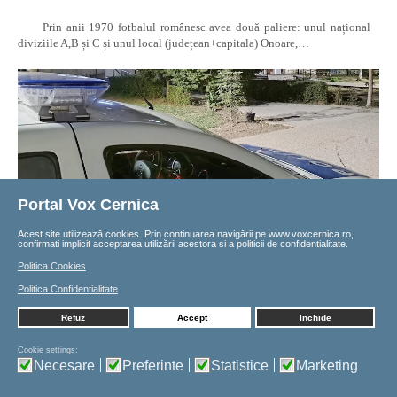
Prin anii 1970 fotbalul românesc avea două paliere: unul național
diviziile A,B și C și unul local (județean+capitala) Onoare,…
Portal Vox Cernica
Acest site utilizează cookies. Prin continuarea navigării pe
www.voxcernica.ro,
confirmati implicit acceptarea utilizării acestora si a politicii de confidentialitate.
Politica Cookies
Politica Confidentialitate
17-01-26
Refuz
Accept
Inchide
PACIENTĂ BĂTUTĂ CRUNT DE PERSONALUL
Cookie settings:
MEDICAL LA SPITALUL DE PSIHIATRIE
Necesare
Preferinte
Statistice
Marketing
BĂLĂCEANCA: ASISTENT MEDICAL REȚINUT