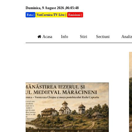
Duminica, 9 August 2026 ,06:05:50
Foto
|
VoxCernica TV Live
|
Emisiuni
|
Acasa
Info
Stiri
Sectiuni
Anali