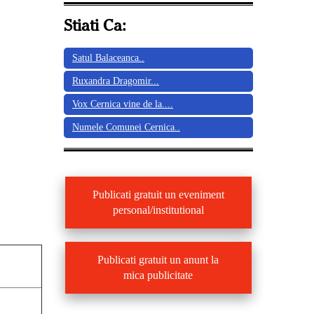
Stiati Ca:
Satul Balaceanca..
Ruxandra Dragomir...
Vox Cernica vine de la....
Numele Comunei Cernica..
Publicati gratuit un eveniment
personal/institutional
Publicati gratuit un anunt la
mica publicitate