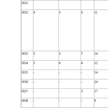
1831
1832
4
3
4
11
1833
3
3
7
14
1834
5
6
4
12
1835
-
-
-
14
1836
-
-
-
24
1837
-
-
3
17
1838
-
-
-
9