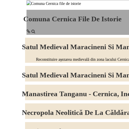
Comuna Cernica File De Istorie
Satul Medieval Maracineni Si Mana
Reconstituire așezarea medievală din zona lacului Cernica - Sa
Satul Medieval Maracineni Si Mana
Manastirea Tanganu - Cernica, I
Necropola Neolitică De La Căldăr