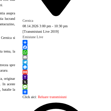
ni.
ntia asupra
tia lucrand
Cernica
antacuzino,
08.14.2026
3:00 pm
-
10:30 pm
[Transmisiuni Live 2019]
Emisiune Live
 Cernica si
Share
ta tema, la
Facebook
WhatsApp
Email
trecea spre
Telegram
dararu.
Messenger
Gmail
ca, originar
Yahoo
. In aceste
Mail
X
, batalie la
Message
Share
Click aici:
Reluare transmisiuni