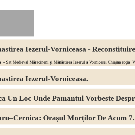
stirea Iezerul-Vorniceasa - Reconstituir
t Medieval Mărăcineni și Mănăstirea Iezerul a Vornicesei Chiajna soția Vorn
stirea Iezerul-Vorniceasa.
nca Un Loc Unde Pamantul Vorbeste Despr
aru–Cernica: Orașul Morților De Acum 7