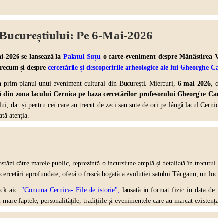
Bucureștiului: Pe 6-Mai-2026
i-2026 se lansează la
Palatul Suțu
o carte-eveniment despre Mănăstirea Vo
recum și despre
cercetările și descoperirile arheologice ale lui Gheorghe 
în prim-planul unui eveniment cultural din București. Miercuri,
6 mai 2026
, 
 din zona lacului Cernica pe baza cercetărilor profesorului Gheorghe Ca
ului, dar și pentru cei care au trecut de zeci sau sute de ori pe lângă lacul Cern
tă atenția.
stăzi către marele public, reprezintă o incursiune amplă și detaliată în trecutul
 cercetări aprofundate, oferă o frescă bogată a evoluției satului Tânganu, un loc 
ick aici
"Comuna Cernica- File de istorie",
lansată in format fizic in data de 
i mare faptele, personalitățile, tradițiile și evenimentele care au marcat existen