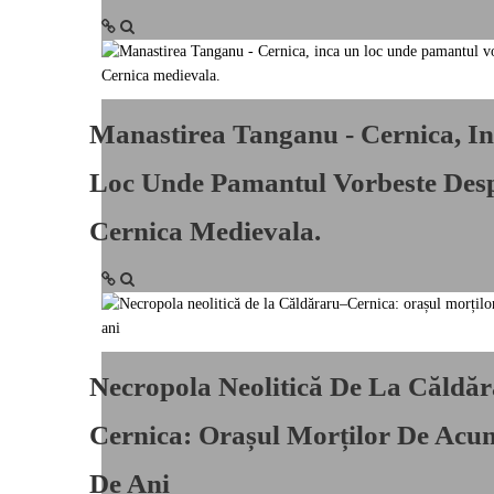
Manastirea Tanganu - Cernica, I
Loc Unde Pamantul Vorbeste Des
Cernica Medievala.
Necropola Neolitică De La Căldă
Cernica: Orașul Morților De Acu
De Ani