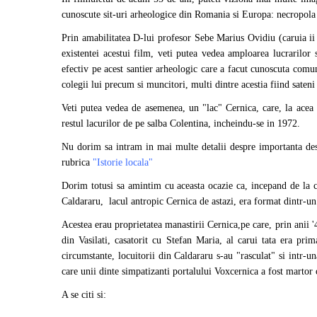
cunoscute sit-uri arheologice din Romania si Europa: necropola 
Prin amabilitatea D-lui profesor Sebe Marius Ovidiu (caruia ii
existentei acestui film, veti putea vedea amploarea lucrarilor 
efectiv pe acest santier arheologic care a facut cunoscuta com
colegii lui precum si muncitori, multi dintre acestia fiind sateni 
Veti putea vedea de asemenea, un "lac" Cernica, care, la acea 
restul lacurilor de pe salba Colentina, incheindu-se in 1972.
Nu dorim sa intram in mai multe detalii despre importanta desco
rubrica
"Istorie locala"
Dorim totusi sa amintim cu aceasta ocazie ca, incepand de la c
Caldararu, lacul antropic Cernica de astazi, era format dintr-un 
Acestea erau proprietatea manastirii Cernica,pe care, prin anii '
din Vasilati, casatorit cu Stefan Maria, al carui tata era prima
circumstante, locuitorii din Caldararu s-au "rasculat" si intr-una
care unii dinte simpatizanti portalului Voxcernica a fost martor o
A se citi si: