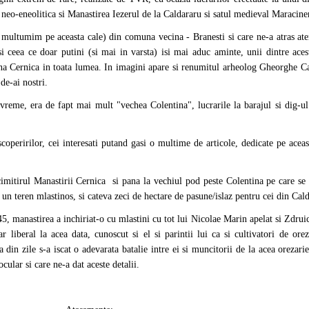
neo-eneolitica si Manastirea Iezerul de la Caldararu si satul medieval Maracine
 multumim pe aceasta cale) din comuna vecina - Branesti si care ne-a atras ate
si ceea ce doar putini (si mai in varsta) isi mai aduc aminte, unii dintre aces
una Cernica in toata lumea. In imagini apare si renumitul arheolog Gheorghe C
de-ai nostri.
vreme, era de fapt mai mult "vechea Colentina", lucrarile la barajul si dig-ul
peririlor, cei interesati putand gasi o multime de articole, dedicate pe aceas
imitirul Manastirii Cernica si pana la vechiul pod peste Colentina pe care se 
un teren mlastinos, si cateva zeci de hectare de pasune/islaz pentru cei din Cal
45, manastirea a inchiriat-o cu mlastini cu tot lui Nicolae Marin apelat si Zdrui
r liberal la acea data, cunoscut si el si parintii lui ca si cultivatori de orez
 din zile s-a iscat o adevarata batalie intre ei si muncitorii de la acea orezarie
cular si care ne-a dat aceste detalii.