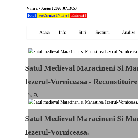
Vineri, 7 August 2026 ,07:19:53
Foto
|
VoxCernica TV Live
|
Emisiuni
|
Acasa
Info
Stiri
Sectiuni
Analize
Satul Medieval Maracineni Si Ma
Iezerul-Vorniceasa - Reconstituire
Satul Medieval Maracineni Si Ma
Iezerul-Vorniceasa.