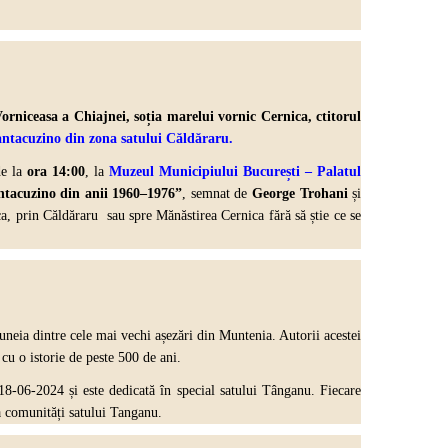
rniceasa a Chiajnei, soția marelui vornic Cernica, ctitorul
Cantacuzino din zona satului Căldăraru
.
de la
ora 14:00
, la
Muzeul Municipiului București – Palatul
ntacuzino din anii 1960–1976”
, semnat de
George Trohani
și
ica, prin Căldăraru sau spre Mănăstirea Cernica fără să știe ce se
 uneia dintre cele mai vechi așezări din Muntenia. Autorii acestei
cu o istorie de peste 500 de ani.
18-06-2024 și este dedicată în special satului Tânganu. Fiecare
ța comunități satului Tanganu.