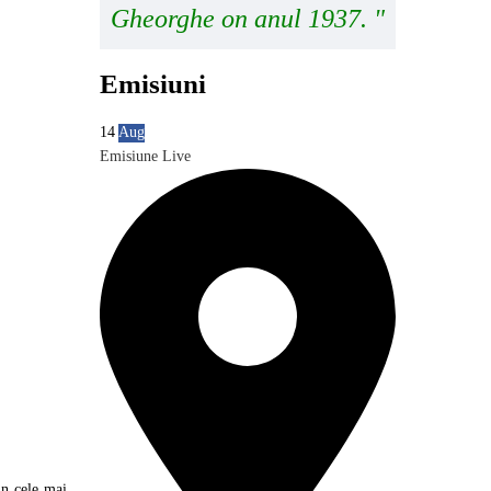
Gheorghe on anul 1937. "
Emisiuni
14
Aug
Emisiune Live
in cele mai