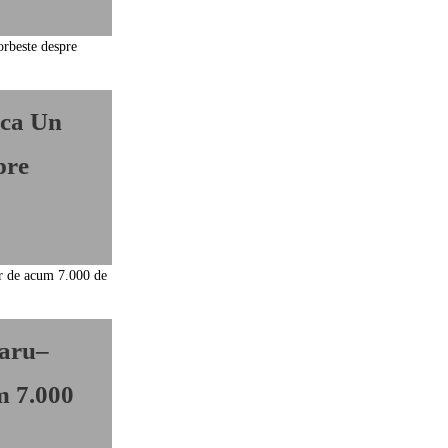
nca Un
pre
raru–
m 7.000