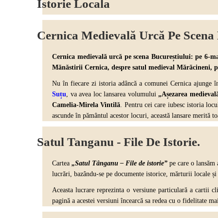
Istorie Locala
Cernica Medievală Urcă Pe Scena 
Cernica medievală urcă pe scena Bucureștiului: pe 6-ma
Mănăstirii Cernica, despre
satul medieval Mărăcineni,
p
Nu în fiecare zi istoria adâncă a comunei Cernica ajunge 
Suțu
,
va avea loc lansarea volumului
„Așezarea medievală
Camelia-Mirela Vintilă
. Pentru cei care iubesc istoria loc
ascunde în pământul acestor locuri, această lansare merită toa
Satul Tanganu - File De Istorie.
Cartea
„Satul Tânganu – File de istorie”
pe care o lansăm a
lucrări, bazându-se pe documente istorice, mărturii locale și
Aceasta lucrare reprezinta o versiune particulară a cartii cl
pagină a acestei versiuni încearcă sa redea cu o fidelitate ma