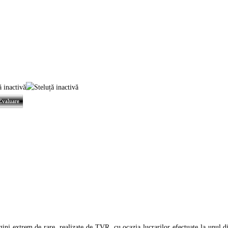
ini extrem de rare, realizate de TVR, cu ocazia lucrarilor efectuate la unul d