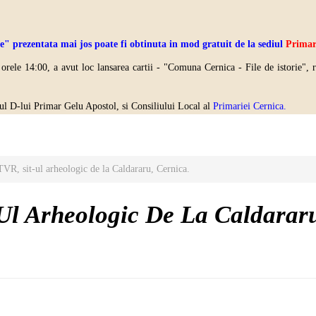
prezentata mai jos poate fi obtinuta in mod gratuit de la sediul
Primari
 orele 14:00, a avut loc lansarea cartii - "Comuna Cernica - File de istorie", 
jinul D-lui Primar Gelu Apostol, si Consiliului Local al
Primariei Cernica.
VR, sit-ul arheologic de la Caldararu, Cernica.
Ul Arheologic De La Caldarar