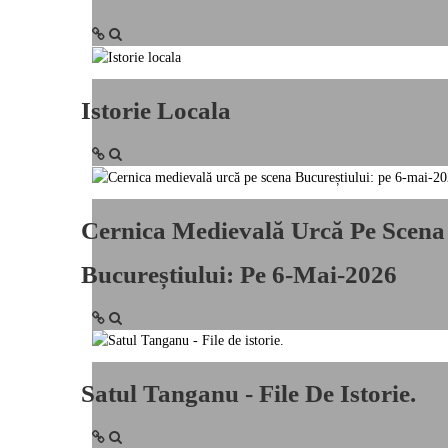
Istorie Locala
Cernica Medievală Urcă Pe Scena
Bucureștiului: Pe 6-Mai-2026
Satul Tanganu - File De Istorie.