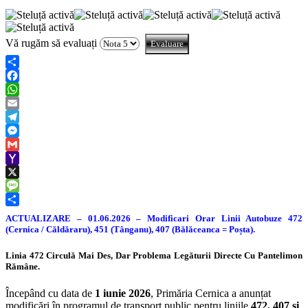
Vă rugăm să evaluați
Share
Facebook
WhatsApp
Email
Telegram
Messenger
Gmail
Yahoo
Mail
X
Message
Share
ACTUALIZARE – 01.06.2026 – Modificari Orar Linii Autobuze 472
(Cernica / Căldăraru), 451 (Tânganu), 407 (Bălăceanca = Poșta).
Linia 472 Circulă Mai Des, Dar Problema Legăturii Directe Cu Pantelimon
Rămâne.
Începând cu data de
1 iunie 2026
, Primăria Cernica a anunțat
modificări în programul de transport public pentru liniile
472, 407 și