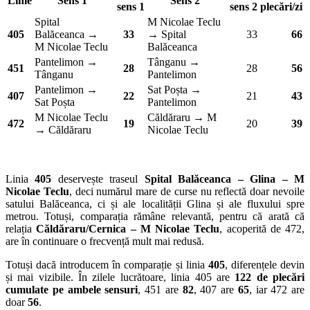
Linie
Sens 1
Sens 2
sens 1
sens 2
plecări/zi
Spital
M Nicolae Teclu
405
Balăceanca →
33
→ Spital
33
66
M Nicolae Teclu
Balăceanca
Pantelimon →
Tânganu →
451
28
28
56
Tânganu
Pantelimon
Pantelimon →
Sat Poșta →
407
22
21
43
Sat Poșta
Pantelimon
M Nicolae Teclu
Căldăraru → M
472
19
20
39
→ Căldăraru
Nicolae Teclu
Linia
405
deservește traseul
Spital Balăceanca – Glina – M
Nicolae Teclu
, deci numărul mare de curse nu reflectă doar nevoile
satului Balăceanca, ci și ale localității Glina și ale fluxului spre
metrou. Totuși, comparația rămâne relevantă, pentru că arată că
relația
Căldăraru/Cernica – M Nicolae Teclu
, acoperită de 472,
are în continuare o frecvență mult mai redusă.
Totuși dacă introducem în comparație și linia
405
, diferențele devin
și mai vizibile. În zilele lucrătoare, linia 405 are
122 de plecări
cumulate pe ambele sensuri
, 451 are
82
, 407 are
65
, iar 472 are
doar
56
.