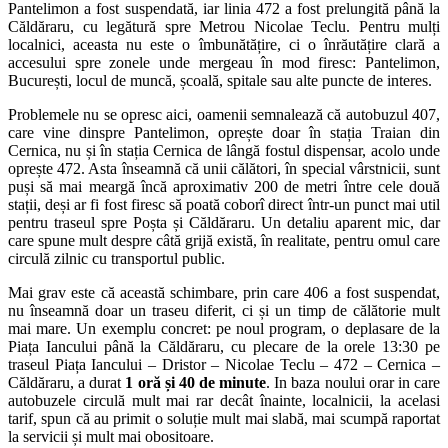
Pantelimon a fost suspendată, iar linia 472 a fost prelungită până la
Căldăraru, cu legătură spre Metrou Nicolae Teclu. Pentru mulți
localnici, aceasta nu este o îmbunătățire, ci o înrăutățire clară a
accesului spre zonele unde mergeau în mod firesc: Pantelimon,
București, locul de muncă, școală, spitale sau alte puncte de interes.
Problemele nu se opresc aici, oamenii semnalează că autobuzul 407,
care vine dinspre Pantelimon, oprește doar în stația Traian din
Cernica, nu și în stația Cernica de lângă fostul dispensar, acolo unde
oprește 472. Asta înseamnă că unii călători, în special vârstnicii, sunt
puși să mai meargă încă aproximativ 200 de metri între cele două
stații, deși ar fi fost firesc să poată coborî direct într-un punct mai util
pentru traseul spre Poșta și Căldăraru. Un detaliu aparent mic, dar
care spune mult despre câtă grijă există, în realitate, pentru omul care
circulă zilnic cu transportul public.
Mai grav este că această schimbare, prin care 406 a fost suspendat,
nu înseamnă doar un traseu diferit, ci și un timp de călătorie mult
mai mare. Un exemplu concret: pe noul program, o deplasare de la
Piața Iancului până la Căldăraru, cu plecare de la orele 13:30 pe
traseul Piața Iancului – Dristor – Nicolae Teclu – 472 – Cernica –
Căldăraru, a durat
1 oră și 40 de minute
. In baza noului orar in care
autobuzele circulă mult mai rar decât înainte, localnicii, la acelasi
tarif, spun că au primit o soluție mult mai slabă, mai scumpă raportat
la servicii și mult mai obositoare.