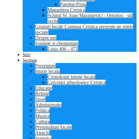
Parohia Posta
Manastirea Cernica
Schitul Sf. Ioan Maximovici - Ortodox - stil
vechi
Grupuri locale Comuna Cernica prezente pe retele
sociale
Despre noi
Sondaje si chestionare
Linia 406 - 472
Stiri
Sectiuni
Prezentare
Istorie locala
Cronologie istorie locala
Cercetari arheologice Cernica
Educatie
Religie
Sport
Administratie
Politica
Muzica
Cultura
Personalitati locale
Atractii
Statistici