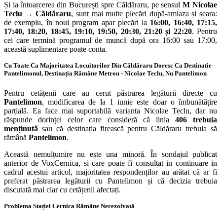
Și la întoarcerea din București spre Căldăraru, pe sensul
M Nicolae
Teclu → Căldăraru
, sunt mai multe plecări după-amiaza și seara:
de exemplu, în noul program apar plecări la
16:00, 16:40, 17:15,
17:40, 18:20, 18:45, 19:10, 19:50, 20:30, 21:20 și 22:20
. Pentru
cei care termină programul de muncă după ora 16:00 sau 17:00,
această suplimentare poate conta.
Cu Toate Ca Majoritatea Locuitorilor Din Căldăraru Doresc Ca Destinatie
Pantelimonul, Destinația Rămâne Metrou - Nicolae Teclu, Nu Pantelimon
Pentru cetățenii care au cerut păstrarea legăturii directe cu
Pantelimon
, modificarea de la 1 iunie este doar o îmbunătățire
parțială. Ea face mai suportabilă varianta Nicolae Teclu, dar nu
răspunde dorinței celor care consideră că linia
406 trebuia
menținută
sau că destinația firească pentru Căldăraru trebuia să
rămână
Pantelimon
.
Această nemulțumire nu este una minoră. În sondajul publicat
anterior de VoxCernica, si care poate fi consultat in continuare in
cadrul acestui articol, majoritatea respondenților au arătat că ar fi
preferat păstrarea legăturii cu Pantelimon și că decizia trebuia
discutată mai clar cu cetățenii afectați.
Problema Stației Cernica Rămâne Nerezolvată