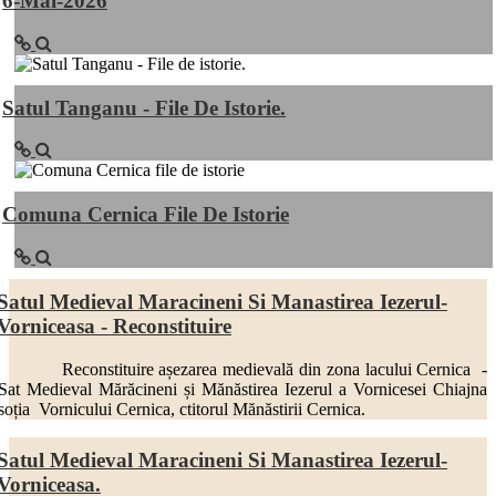
6-Mai-2026
Satul Tanganu - File De Istorie.
Comuna Cernica File De Istorie
Satul Medieval Maracineni Si Manastirea Iezerul-
Vorniceasa - Reconstituire
Reconstituire așezarea medievală din zona lacului Cernica -
Sat Medieval Mărăcineni și Mănăstirea Iezerul a Vornicesei Chiajna
soția Vornicului Cernica, ctitorul Mănăstirii Cernica.
Satul Medieval Maracineni Si Manastirea Iezerul-
Vorniceasa.