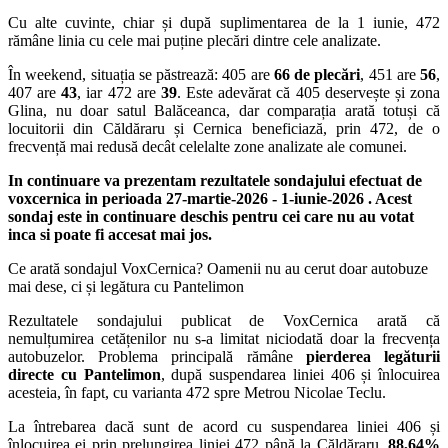
Cu alte cuvinte, chiar și după suplimentarea de la 1 iunie, 472
rămâne linia cu cele mai puține plecări dintre cele analizate.
În weekend, situația se păstrează: 405 are
66 de plecări
, 451 are
56
,
407 are
43
, iar 472 are
39
. Este adevărat că 405 deservește și zona
Glina, nu doar satul Balăceanca, dar comparația arată totuși că
locuitorii din Căldăraru și Cernica beneficiază, prin 472, de o
frecvență mai redusă decât celelalte zone analizate ale comunei.
In continuare va prezentam rezultatele sondajului efectuat de
voxcernica in perioada 27-martie-2026 - 1-iunie-2026 . Acest
sondaj este in continuare deschis pentru cei care nu au votat
inca si poate fi accesat mai jos.
Ce arată sondajul VoxCernica? Oamenii nu au cerut doar autobuze
mai dese, ci și legătura cu Pantelimon
Rezultatele sondajului publicat de VoxCernica arată că
nemulțumirea cetățenilor nu s-a limitat niciodată doar la frecvența
autobuzelor. Problema principală rămâne
pierderea legăturii
directe cu Pantelimon
, după suspendarea liniei 406 și înlocuirea
acesteia, în fapt, cu varianta 472 spre Metrou Nicolae Teclu.
La întrebarea dacă sunt de acord cu suspendarea liniei 406 și
înlocuirea ei prin prelungirea liniei 472 până la Căldăraru,
88,64%