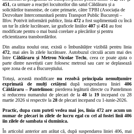
451
, ca urmare a reacției locuitorilor din satul Căldăraru și a
solicitărilor transmise, de catre primarie, către TPBI (Asociația de
Dezvoltare Intercomunitară pentru Transport Public București –
Ilfov. Potrivit informării publice, linia
472
a fost suplimentată cu încă
un tur în zilele lucrătoare, iar graficele liniilor
407
și
451
au fost
modificate pentru o mai bună corelare a plecărilor și pentru
eficientizarea transbordărilor.
Din analiza noului orar, există o îmbunătățire vizibilă pentru linia
472
, mai ales în zilele lucrătoare. Autobuzul circulă acum mai des
între
Căldăraru și Metrou Nicolae Teclu
, ceea ce poate ajuta o
parte dintre navetiștii care folosesc metroul sau care se deplasează
spre zona de est a Bucureștiului.
Totuși, această modificare
nu rezolvă principala nemulțumire
exprimată de mulți cetățeni
după suspendarea liniei
406
Căldăraru – Pantelimon
: pierderea legăturii directe cu Pantelimon
si reducerea numarului de plecari de la
48
la
19
incepand cu 28
martie 2026 si respectiv la
28
de plecari incepand cu 1-iunie-2026.
Practic, dupa cum puteti vedea mai jos, linia 472 are acum un
numar de plecari in zilele de lucru egal cu cel al fostei linii 406
iin zilele de sambata si duminica.
În articolul anterior am arătat că, după suspendarea liniei 406, mai