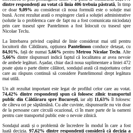
dintre respondenți au votat că linia 406 trebuia păstrată
, în timp
ce doar
9,09%
au considerat că noua formulă este o soluție mai
bună. Acest rezultat arată o respingere clară a soluției administrative
(solutie la o problemca care de fapt nu a fost comunicata niciodata)
prin care traseul spre Pantelimon a fost înlocuit cu traseul spre
Nicolae Teclu.
La întrebarea privind capătul de linie considerat mai util pentru
locuitorii din Căldăraru, opțiunea
Pantelimon
conduce detașat, cu
84,91%
, față de numai
5,66%
pentru
Metrou Nicolae Teclu
. Alte
5,66%
dintre răspunsuri indică faptul că localitatea ar avea nevoie
de ambele legături. Așadar, chiar dacă noua suplimentare a liniei 472
poate ajuta o parte dintre călători, sondajul arată că majoritatea celor
care au răspuns continuă să considere Pantelimonul drept legătura
mai utilă.
Un alt rezultat important este legat de profilul celor care au votat.
74,42% dintre respondenți spun că folosesc zilnic transportul
public din Căldăraru spre București
, iar alți
11,63%
îl folosesc
de câteva ori pe săptămână. Cu alte cuvinte, răspunsurile nu vin doar
de la persoane care circulă ocazional, ci în mare parte de la oameni
pentru care transportul public este o nevoie zilnică.
Sondajul arată și o problemă de încredere în modul în care a fost
luată decizia.
97,62% dintre respondenți consideră că decizia a