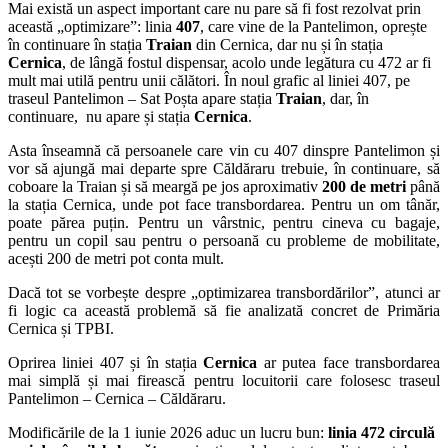
Mai există un aspect important care nu pare să fi fost rezolvat prin
această „optimizare”: linia
407
, care vine de la Pantelimon, oprește
în continuare în stația
Traian
din Cernica, dar nu și în stația
Cernica
, de lângă fostul dispensar, acolo unde legătura cu 472 ar fi
mult mai utilă pentru unii călători. În noul grafic al liniei 407, pe
traseul Pantelimon – Sat Poșta apare stația
Traian
, dar, în
continuare, nu apare și stația
Cernica
.
Asta înseamnă că persoanele care vin cu 407 dinspre Pantelimon și
vor să ajungă mai departe spre Căldăraru trebuie, în continuare, să
coboare la Traian și să meargă pe jos aproximativ
200 de metri
până
la stația Cernica, unde pot face transbordarea. Pentru un om tânăr,
poate părea puțin. Pentru un vârstnic, pentru cineva cu bagaje,
pentru un copil sau pentru o persoană cu probleme de mobilitate,
acești 200 de metri pot conta mult.
Dacă tot se vorbește despre „optimizarea transbordărilor”, atunci ar
fi logic ca această problemă să fie analizată concret de Primăria
Cernica și TPBI.
Oprirea liniei 407 și în stația
Cernica
ar putea face transbordarea
mai simplă și mai firească pentru locuitorii care folosesc traseul
Pantelimon – Cernica – Căldăraru.
Modificările de la 1 iunie 2026 aduc un lucru bun:
linia 472 circulă