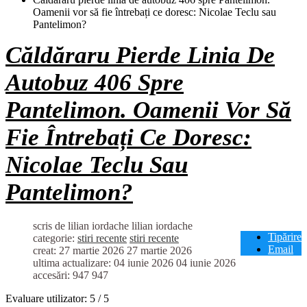
Oamenii vor să fie întrebați ce doresc: Nicolae Teclu sau
Pantelimon?
Căldăraru Pierde Linia De
Autobuz 406 Spre
Pantelimon. Oamenii Vor Să
Fie Întrebați Ce Doresc:
Nicolae Teclu Sau
Pantelimon?
scris de lilian iordache
lilian iordache
Tipărire
categorie:
stiri recente
stiri recente
Email
creat: 27 martie 2026
27 martie 2026
ultima actualizare: 04 iunie 2026
04 iunie 2026
accesări: 947
947
Evaluare utilizator:
5
/
5