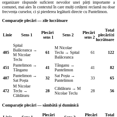
organizare răspunde suficient nevoilor unei părți importante a
comunei, mai ales în contextul în care mulți cetățeni reclamă nu doar
frecvența curselor, ci și pierderea legăturii directe cu Pantelimon.
Comparație plecări — zile lucrătoare
Total
Plecări
Plecări
Linie
Sens 1
Sens 2
plecări/zi
sens 1
sens 2
lucrătoare
Spital
M Nicolae
Balăceanca →
405
61
Teclu → Spital
61
122
M Nicolae
Balăceanca
Teclu
Pantelimon →
Tânganu →
451
41
41
82
Tânganu
Pantelimon
Pantelimon →
Sat Poșta →
407
32
33
65
Sat Poșta
Pantelimon
M Nicolae
Căldăraru → M
472
Teclu →
28
28
56
Nicolae Teclu
Căldăraru
Comparație plecări — sâmbătă și duminică
Plecări
Plecări
Total