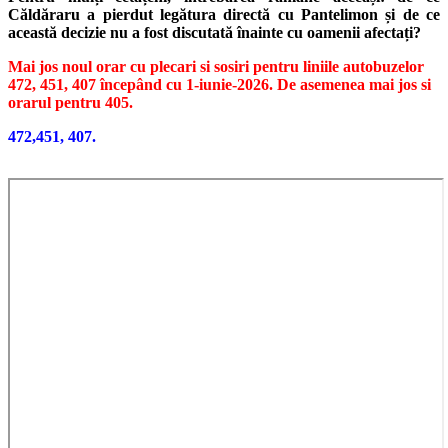
Căldăraru a pierdut legătura directă cu Pantelimon și de ce
această decizie nu a fost discutată înainte cu oamenii afectați?
Mai jos noul orar cu plecari si sosiri pentru liniile autobuzelor
472, 451, 407 începând cu 1-iunie-2026. De asemenea mai jos si
orarul pentru 405.
472,451, 407.