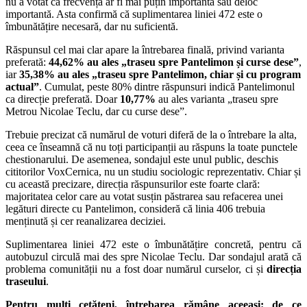
nu a votat că frecvența ar fi mai puțin importantă sau deloc
importantă. Asta confirmă că suplimentarea liniei 472 este o
îmbunătățire necesară, dar nu suficientă.
Răspunsul cel mai clar apare la întrebarea finală, privind varianta
preferată:
44,62% au ales „traseu spre Pantelimon și curse dese”
,
iar
35,38% au ales „traseu spre Pantelimon, chiar și cu program
actual”
. Cumulat, peste 80% dintre răspunsuri indică Pantelimonul
ca direcție preferată. Doar
10,77%
au ales varianta „traseu spre
Metrou Nicolae Teclu, dar cu curse dese”.
Trebuie precizat că numărul de voturi diferă de la o întrebare la alta,
ceea ce înseamnă că nu toți participanții au răspuns la toate punctele
chestionarului. De asemenea, sondajul este unul public, deschis
cititorilor VoxCernica, nu un studiu sociologic reprezentativ. Chiar și
cu această precizare, direcția răspunsurilor este foarte clară:
majoritatea celor care au votat susțin păstrarea sau refacerea unei
legături directe cu Pantelimon, consideră că linia 406 trebuia
menținută și cer reanalizarea deciziei.
Suplimentarea liniei 472 este o îmbunătățire concretă, pentru că
autobuzul circulă mai des spre Nicolae Teclu. Dar sondajul arată că
problema comunității nu a fost doar numărul curselor, ci și
direcția
traseului
.
Pentru mulți cetățeni, întrebarea rămâne aceeași: de ce