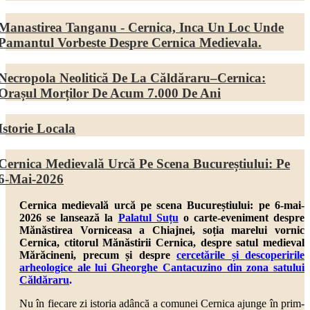
Manastirea Tanganu - Cernica, Inca Un Loc Unde
Pamantul Vorbeste Despre Cernica Medievala.
Necropola Neolitică De La Căldăraru–Cernica:
Orașul Morților De Acum 7.000 De Ani
Istorie Locala
Cernica Medievală Urcă Pe Scena Bucureștiului: Pe
6-Mai-2026
Cernica medievală urcă pe scena Bucureștiului: pe 6-mai-
2026 se lansează la
Palatul Suțu
o carte-eveniment despre
Mănăstirea Vorniceasa a Chiajnei, soția marelui vornic
Cernica, ctitorul Mănăstirii Cernica, despre
satul medieval
Mărăcineni,
precum și despre
cercetările și descoperirile
arheologice ale lui Gheorghe Cantacuzino din zona satului
Căldăraru
.
Nu în fiecare zi istoria adâncă a comunei Cernica ajunge în prim-