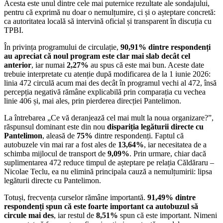
Acesta este unul dintre cele mai puternice rezultate ale sondajului,
pentru că exprimă nu doar o nemulțumire, ci și o așteptare concretă:
ca autoritatea locală să intervină oficial și transparent în discuția cu
TPBI.
În privința programului de circulație,
90,91% dintre respondenți
au apreciat că noul program este clar mai slab decât cel
anterior
, iar numai
2,27%
au spus că este mai bun. Aceste date
trebuie interpretate cu atenție după modificarea de la 1 iunie 2026:
linia 472 circulă acum mai des decât în programul vechi al 472, însă
percepția negativă rămâne explicabilă prin comparația cu vechea
linie 406 și, mai ales, prin pierderea direcției Pantelimon.
La întrebarea „Ce vă deranjează cel mai mult la noua organizare?”,
răspunsul dominant este din nou
dispariția legăturii directe cu
Pantelimon
, aleasă de
75%
dintre respondenți. Faptul că
autobuzele vin mai rar a fost ales de
13,64%
, iar necesitatea de a
schimba mijlocul de transport de
9,09%
. Prin urmare, chiar dacă
suplimentarea 472 reduce timpul de așteptare pe relația Căldăraru –
Nicolae Teclu, ea nu elimină principala cauză a nemulțumirii: lipsa
legăturii directe cu Pantelimon.
Totuși, frecvența curselor rămâne importantă.
91,49% dintre
respondenți spun că este foarte important ca autobuzul să
circule mai des
, iar restul de
8,51%
spun că este important. Nimeni