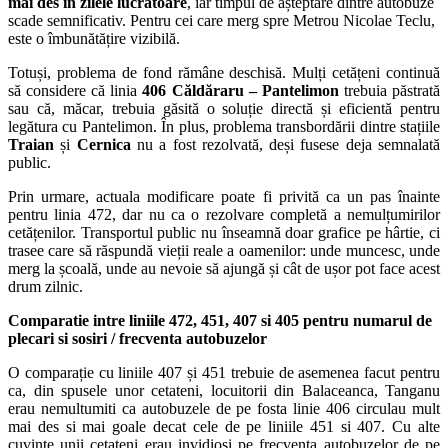
mai des în zilele lucrătoare
, iar timpul de așteptare dintre autobuze
scade semnificativ. Pentru cei care merg spre Metrou Nicolae Teclu,
este o îmbunătățire vizibilă.
Totuși, problema de fond rămâne deschisă. Mulți cetățeni continuă
să considere că linia
406 Căldăraru – Pantelimon
trebuia păstrată
sau că, măcar, trebuia găsită o soluție directă și eficientă pentru
legătura cu Pantelimon. În plus, problema transbordării dintre stațiile
Traian
și
Cernica
nu a fost rezolvată, deși fusese deja semnalată
public.
Prin urmare, actuala modificare poate fi privită ca un pas înainte
pentru linia 472, dar nu ca o rezolvare completă a nemulțumirilor
cetățenilor. Transportul public nu înseamnă doar grafice pe hârtie, ci
trasee care să răspundă vieții reale a oamenilor: unde muncesc, unde
merg la școală, unde au nevoie să ajungă și cât de ușor pot face acest
drum zilnic.
Comparatie intre liniile 472, 451, 407 si 405 pentru numarul de
plecari si sosiri / frecventa autobuzelor
O comparație cu liniile 407 și 451 trebuie de asemenea facut pentru
ca, din spusele unor cetateni, locuitorii din Balaceanca, Tanganu
erau nemultumiti ca autobuzele de pe fosta linie 406 circulau mult
mai des si mai goale decat cele de pe liniile 451 si 407. Cu alte
cuvinte unii cetateni erau invidiosi pe frecventa autobuzelor de pe