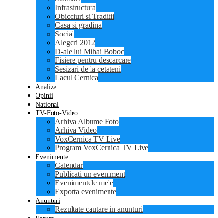
Infrastructura
Obiceiuri si Traditii
Casa si gradina
Social
Alegeri 2012
D-ale lui Mihai Boboc
Fisiere pentru descarcare
Sesizari de la cetateni
Lacul Cernica
Analize
Opinii
National
TV-Foto-Video
Arhiva Albume Foto
Arhiva Video
VoxCernica TV Live
Program VoxCernica TV Live
Evenimente
Calendar
Publicati un eveniment
Evenimentele mele
Exporta evenimente
Anunturi
Rezultate cautare in anunturi