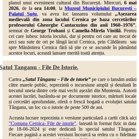
planul unui eveniment cultural din București. Miercuri,
6 mai
2026
, de la
ora 14:00
, la
Muzeul Municipiului București –
Palatul Suțu
,
va avea loc lansarea volumului
„Așezarea
medievală din zona lacului Cernica pe baza cercetărilor
profesorului Gheorghe Cantacuzino din anii 1960–1976”
,
semnat de
George Trohani
și
Camelia-Mirela Vintilă
. Pentru
cei care iubesc istoria locului, dar și pentru cei care au trecut de
zeci sau sute de ori pe lângă lacul Cernica, prin Căldăraru sau
spre Mănăstirea Cernica fără să știe ce se ascunde în pământul
acestor locuri, această lansare merită toată atenția.
Satul Tanganu - File De Istorie.
Cartea
„Satul Tânganu – File de istorie”
pe care o lansăm astăzi
către marele public, reprezintă o incursiune amplă și detaliată în
trecutul uneia dintre cele mai vechi așezări din Muntenia. Autorii
acestei lucrări, bazându-se pe documente istorice, mărturii locale
și cercetări aprofundate, oferă o frescă bogată a evoluției satului
Tânganu, un loc cu o istorie de peste 500 de ani.
Aceasta lucrare reprezinta o versiune particulară a cartii click aici
"Comuna Cernica- File de istorie",
lansată in format fizic in data
de 18-06-2024 și este dedicată în special satului Tânganu.
Fiecare pagină a acestei versiuni încearcă sa redea cu o fidelitate