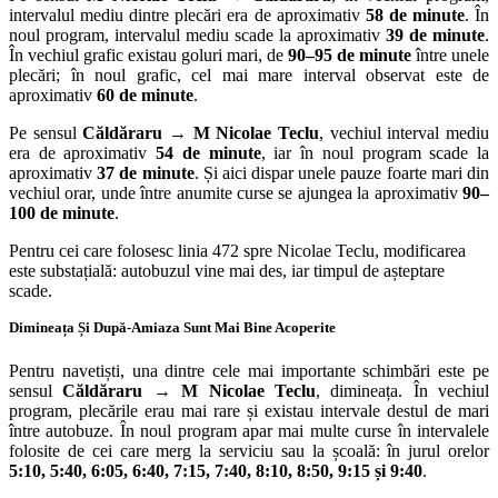
intervalul mediu dintre plecări era de aproximativ
58 de minute
. În
noul program, intervalul mediu scade la aproximativ
39 de minute
.
În vechiul grafic existau goluri mari, de
90–95 de minute
între unele
plecări; în noul grafic, cel mai mare interval observat este de
aproximativ
60 de minute
.
Pe sensul
Căldăraru → M Nicolae Teclu
, vechiul interval mediu
era de aproximativ
54 de minute
, iar în noul program scade la
aproximativ
37 de minute
. Și aici dispar unele pauze foarte mari din
vechiul orar, unde între anumite curse se ajungea la aproximativ
90–
100 de minute
.
Pentru cei care folosesc linia 472 spre Nicolae Teclu, modificarea
este substațială: autobuzul vine mai des, iar timpul de așteptare
scade.
Dimineața Și După-Amiaza Sunt Mai Bine Acoperite
Pentru navetiști, una dintre cele mai importante schimbări este pe
sensul
Căldăraru → M Nicolae Teclu
, dimineața. În vechiul
program, plecările erau mai rare și existau intervale destul de mari
între autobuze. În noul program apar mai multe curse în intervalele
folosite de cei care merg la serviciu sau la școală: în jurul orelor
5:10, 5:40, 6:05, 6:40, 7:15, 7:40, 8:10, 8:50, 9:15 și 9:40
.