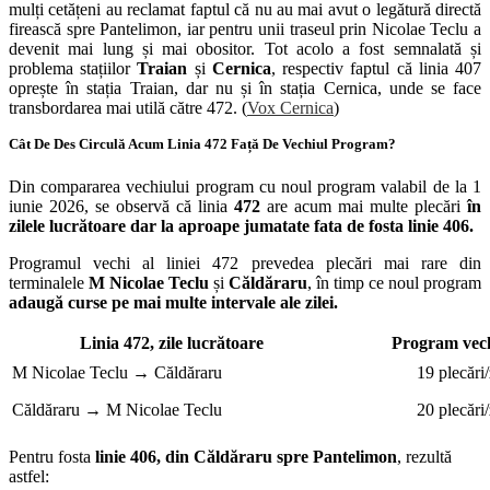
mulți cetățeni au reclamat faptul că nu au mai avut o legătură directă
firească spre Pantelimon, iar pentru unii traseul prin Nicolae Teclu a
devenit mai lung și mai obositor. Tot acolo a fost semnalată și
problema stațiilor
Traian
și
Cernica
, respectiv faptul că linia 407
oprește în stația Traian, dar nu și în stația Cernica, unde se face
transbordarea mai utilă către 472. (
Vox Cernica
)
Cât De Des Circulă Acum Linia 472 Față De Vechiul Program?
Din compararea vechiului program cu noul program valabil de la 1
iunie 2026, se observă că linia
472
are acum mai multe plecări
în
zilele lucrătoare dar la aproape jumatate fata de fosta linie 406.
Programul vechi al liniei 472 prevedea plecări mai rare din
terminalele
M Nicolae Teclu
și
Căldăraru
, în timp ce noul program
adaugă curse pe mai multe intervale ale zilei.
Linia 472, zile lucrătoare
Program vec
M Nicolae Teclu → Căldăraru
19 plecări/
Căldăraru → M Nicolae Teclu
20 plecări/
Pentru fosta
linie 406, din Căldăraru spre Pantelimon
, rezultă
astfel: