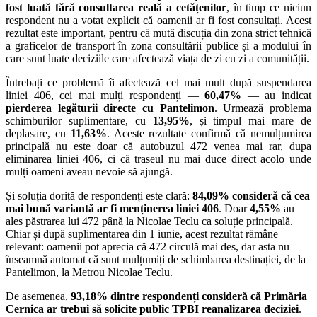
fost luată fără consultarea reală a cetățenilor
, în timp ce niciun
respondent nu a votat explicit că oamenii ar fi fost consultați. Acest
rezultat este important, pentru că mută discuția din zona strict tehnică
a graficelor de transport în zona consultării publice și a modului în
care sunt luate deciziile care afectează viața de zi cu zi a comunității.
Întrebați ce problemă îi afectează cel mai mult după suspendarea
liniei 406, cei mai mulți respondenți —
60,47%
— au indicat
pierderea legăturii directe cu Pantelimon
. Urmează problema
schimburilor suplimentare, cu
13,95%
, și timpul mai mare de
deplasare, cu
11,63%
. Aceste rezultate confirmă că nemulțumirea
principală nu este doar că autobuzul 472 venea mai rar, dupa
eliminarea liniei 406, ci că traseul nu mai duce direct acolo unde
mulți oameni aveau nevoie să ajungă.
Și soluția dorită de respondenți este clară:
84,09% consideră că cea
mai bună variantă ar fi menținerea liniei 406
. Doar
4,55%
au
ales păstrarea lui 472 până la Nicolae Teclu ca soluție principală.
Chiar și după suplimentarea din 1 iunie, acest rezultat rămâne
relevant: oamenii pot aprecia că 472 circulă mai des, dar asta nu
înseamnă automat că sunt mulțumiți de schimbarea destinației, de la
Pantelimon, la Metrou Nicolae Teclu.
De asemenea,
93,18% dintre respondenți consideră că Primăria
Cernica ar trebui să solicite public TPBI reanalizarea deciziei
.