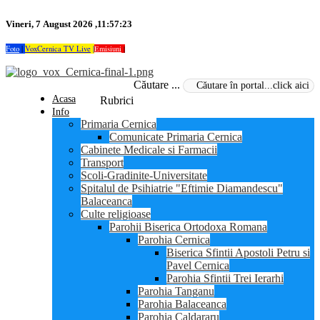
Vineri, 7 August 2026 ,11:57:23
Foto
|
VoxCernica TV Live
|
Emisiuni
|
Căutare ...
Acasa
Rubrici
Info
Primaria Cernica
Comunicate Primaria Cernica
Cabinete Medicale si Farmacii
Transport
Scoli-Gradinite-Universitate
Spitalul de Psihiatrie "Eftimie Diamandescu"
Balaceanca
Culte religioase
Parohii Biserica Ortodoxa Romana
Parohia Cernica
Biserica Sfintii Apostoli Petru si
Pavel Cernica
Parohia Sfintii Trei Ierarhi
Parohia Tanganu
Parohia Balaceanca
Parohia Caldararu