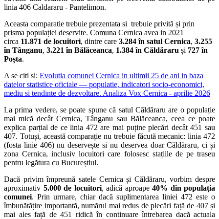
linia 406 Caldararu - Pantelimon.
Aceasta comparatie trebuie prezentata si trebuie privită și prin
prisma populației deservite. Comuna Cernica avea in 2021
circa
11.871 de locuitori
, dintre care
3.284 în satul Cernica
,
3.255
în Tânganu
,
3.221 în Bălăceanca
,
1.384 în Căldăraru
și
727 în
Poșta
.
A se citi si:
Evolutia comunei Cernica in ultimii 25 de ani in baza
datelor statistice oficiale — populatie, indicatori socio-economici,
mediu si tendinte de dezvoltare. Analiza Vox Cernica - aprilie 2026
La prima vedere, se poate spune că satul Căldăraru are o populație
mai mică decât Cernica, Tânganu sau Bălăceanca, ceea ce poate
explica parțial de ce linia 472 are mai puține plecări decât 451 sau
407. Totuși, această comparație nu trebuie făcută mecanic: linia 472
(fosta linie 406) nu deservește si nu deservea doar Căldăraru, ci și
zona Cernica, inclusiv locuitori care folosesc stațiile de pe traseu
pentru legătura cu Bucureștiul.
Dacă privim împreună satele Cernica și Căldăraru, vorbim despre
aproximativ
5.000
de locuitori
, adică aproape
40% din populația
comunei
. Prin urmare, chiar dacă suplimentarea liniei 472 este o
îmbunătățire importantă, numărul mai redus de plecări față de 407 și
mai ales față de 451 ridică în continuare întrebarea dacă actuala