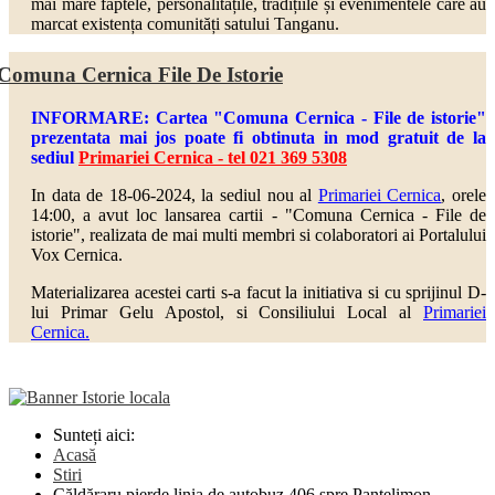
mai mare faptele, personalitățile, tradițiile și evenimentele care au
marcat existența comunități satului Tanganu.
Comuna Cernica File De Istorie
INFORMARE: Cartea "Comuna Cernica - File de istorie"
prezentata mai jos poate fi obtinuta in mod gratuit de la
sediul
Primariei Cernica - tel 021 369 5308
In data de 18-06-2024, la sediul nou al
Primariei Cernica
, orele
14:00, a avut loc lansarea cartii - "Comuna Cernica - File de
istorie", realizata de mai multi
membri si colaboratori ai Portalului
Vox Cernica.
Materializarea acestei carti s-a facut la initiativa si cu sprijinul D-
lui Primar Gelu Apostol, si Consiliului Local al
Primariei
Cernica.
Sunteți aici:
Acasă
Stiri
Căldăraru pierde linia de autobuz 406 spre Pantelimon.