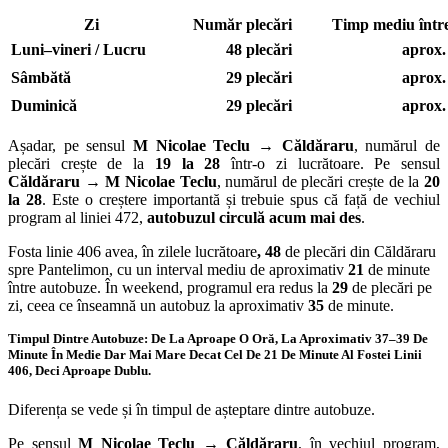
Zi
Număr plecări
Timp mediu într
Luni–vineri / Lucru
48 plecări
aprox.
Sâmbătă
29 plecări
aprox.
Duminică
29 plecări
aprox.
Așadar, pe sensul
M Nicolae Teclu → Căldăraru
, numărul de
plecări crește de la
19 la 28
într-o zi lucrătoare. Pe sensul
Căldăraru → M Nicolae Teclu
, numărul de plecări crește de la
20
la 28
. Este o creștere importantă și trebuie spus că față de vechiul
program al liniei 472,
autobuzul circulă acum mai des
.
Fosta linie 406 avea, în zilele lucrătoare
, 48
de plecări din Căldăraru
spre Pantelimon, cu un interval mediu de aproximativ
21
de minute
între autobuze. În weekend, programul era redus la
29
de plecări pe
zi, ceea ce înseamnă un autobuz la aproximativ
35
de minute.
Timpul Dintre Autobuze: De La Aproape O Oră, La Aproximativ 37–39 De
Minute În Medie Dar Mai Mare Decat Cel De 21 De Minute Al Fostei Linii
406, Deci Aproape Dublu.
Diferența se vede și în timpul de așteptare dintre autobuze.
Pe sensul
M Nicolae Teclu → Căldăraru
, în vechiul program,