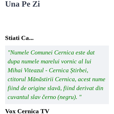
Una Pe Zi
National
TV-Foto-Video
Evenimente
Stiati Ca...
Anunturi
Forum
"Numele Comunei Cernica este dat
Harta
dupa numele marelui vornic al lui
Mihai Viteazul - Cernica Știrbei,
Contact
ctitorul Mănăstirii Cernica, acest nume
Util
fiind de origine slavă, fiind derivat din
cuvantul slav černo (negru). "
Vox Cernica TV