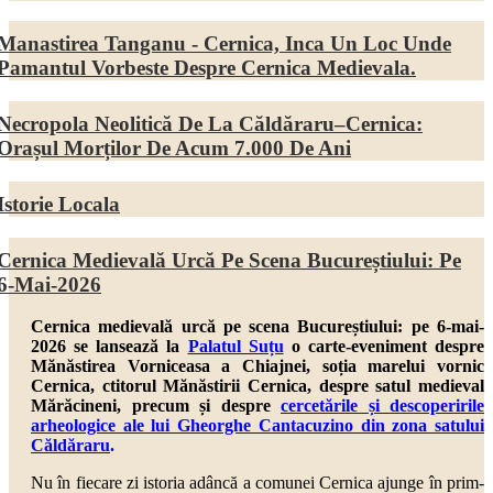
Manastirea Tanganu - Cernica, Inca Un Loc Unde
Pamantul Vorbeste Despre Cernica Medievala.
Necropola Neolitică De La Căldăraru–Cernica:
Orașul Morților De Acum 7.000 De Ani
Istorie Locala
Cernica Medievală Urcă Pe Scena Bucureștiului: Pe
6-Mai-2026
Cernica medievală urcă pe scena Bucureștiului: pe 6-mai-
2026 se lansează la
Palatul Suțu
o carte-eveniment despre
Mănăstirea Vorniceasa a Chiajnei, soția marelui vornic
Cernica, ctitorul Mănăstirii Cernica, despre
satul medieval
Mărăcineni,
precum și despre
cercetările și descoperirile
arheologice ale lui Gheorghe Cantacuzino din zona satului
Căldăraru
.
Nu în fiecare zi istoria adâncă a comunei Cernica ajunge în prim-