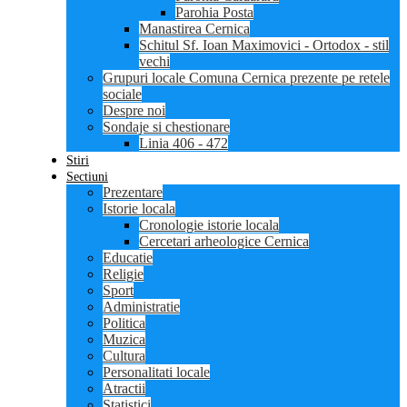
Parohia Posta
Manastirea Cernica
Schitul Sf. Ioan Maximovici - Ortodox - stil
vechi
Grupuri locale Comuna Cernica prezente pe retele
sociale
Despre noi
Sondaje si chestionare
Linia 406 - 472
Stiri
Sectiuni
Prezentare
Istorie locala
Cronologie istorie locala
Cercetari arheologice Cernica
Educatie
Religie
Sport
Administratie
Politica
Muzica
Cultura
Personalitati locale
Atractii
Statistici