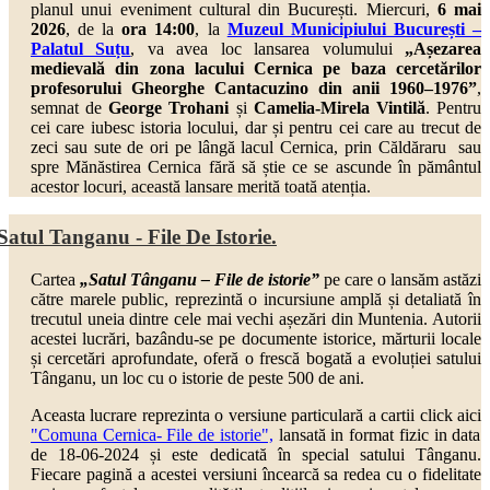
planul unui eveniment cultural din București. Miercuri,
6 mai
2026
, de la
ora 14:00
, la
Muzeul Municipiului București –
Palatul Suțu
,
va avea loc lansarea volumului
„Așezarea
medievală din zona lacului Cernica pe baza cercetărilor
profesorului Gheorghe Cantacuzino din anii 1960–1976”
,
semnat de
George Trohani
și
Camelia-Mirela Vintilă
. Pentru
cei care iubesc istoria locului, dar și pentru cei care au trecut de
zeci sau sute de ori pe lângă lacul Cernica, prin Căldăraru sau
spre Mănăstirea Cernica fără să știe ce se ascunde în pământul
acestor locuri, această lansare merită toată atenția.
Satul Tanganu - File De Istorie.
Cartea
„Satul Tânganu – File de istorie”
pe care o lansăm astăzi
către marele public, reprezintă o incursiune amplă și detaliată în
trecutul uneia dintre cele mai vechi așezări din Muntenia. Autorii
acestei lucrări, bazându-se pe documente istorice, mărturii locale
și cercetări aprofundate, oferă o frescă bogată a evoluției satului
Tânganu, un loc cu o istorie de peste 500 de ani.
Aceasta lucrare reprezinta o versiune particulară a cartii click aici
"Comuna Cernica- File de istorie",
lansată in format fizic in data
de 18-06-2024 și este dedicată în special satului Tânganu.
Fiecare pagină a acestei versiuni încearcă sa redea cu o fidelitate