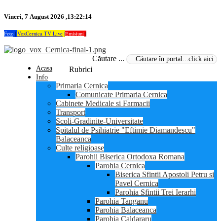
Vineri, 7 August 2026 ,13:22:14
Foto
|
VoxCernica TV Live
|
Emisiuni
|
Căutare ...
Acasa
Rubrici
Info
Primaria Cernica
Comunicate Primaria Cernica
Cabinete Medicale si Farmacii
Transport
Scoli-Gradinite-Universitate
Spitalul de Psihiatrie "Eftimie Diamandescu"
Balaceanca
Culte religioase
Parohii Biserica Ortodoxa Romana
Parohia Cernica
Biserica Sfintii Apostoli Petru si
Pavel Cernica
Parohia Sfintii Trei Ierarhi
Parohia Tanganu
Parohia Balaceanca
Parohia Caldararu