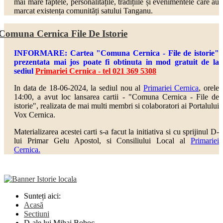
mai mare faptele, personalitățile, tradițiile și evenimentele care au
marcat existența comunități satului Tanganu.
Comuna Cernica File De Istorie
INFORMARE: Cartea "Comuna Cernica - File de istorie"
prezentata mai jos poate fi obtinuta in mod gratuit de la
sediul
Primariei Cernica - tel 021 369 5308
In data de 18-06-2024, la sediul nou al
Primariei Cernica
, orele
14:00, a avut loc lansarea cartii - "Comuna Cernica - File de
istorie", realizata de mai multi
membri si colaboratori ai Portalului
Vox Cernica.
Materializarea acestei carti s-a facut la initiativa si cu sprijinul D-
lui Primar Gelu Apostol, si Consiliului Local al
Primariei
Cernica.
Sunteți aici:
Acasă
Sectiuni
D-ale lui Mihai Boboc