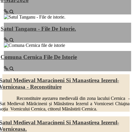
6-Mai-2026
Satul Tanganu - File De Istorie.
Comuna Cernica File De Istorie
Satul Medieval Maracineni Si Manastirea Iezerul-
Vorniceasa - Reconstituire
Reconstituire așezarea medievală din zona lacului Cernica -
Sat Medieval Mărăcineni și Mănăstirea Iezerul a Vornicesei Chiajna
soția Vornicului Cernica, ctitorul Mănăstirii Cernica.
Satul Medieval Maracineni Si Manastirea Iezerul-
Vorniceasa.