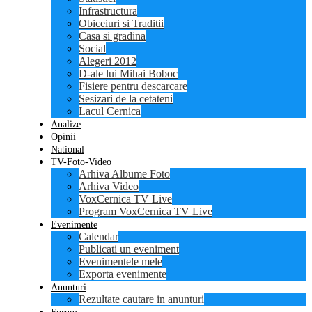
Infrastructura
Obiceiuri si Traditii
Casa si gradina
Social
Alegeri 2012
D-ale lui Mihai Boboc
Fisiere pentru descarcare
Sesizari de la cetateni
Lacul Cernica
Analize
Opinii
National
TV-Foto-Video
Arhiva Albume Foto
Arhiva Video
VoxCernica TV Live
Program VoxCernica TV Live
Evenimente
Calendar
Publicati un eveniment
Evenimentele mele
Exporta evenimente
Anunturi
Rezultate cautare in anunturi