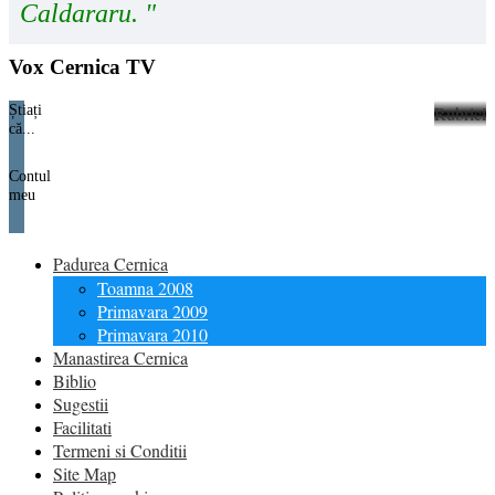
Caldararu. "
Vox Cernica TV
Știați
Rubrici
că...
Contul
meu
Padurea Cernica
Toamna 2008
Primavara 2009
Primavara 2010
Manastirea Cernica
Biblio
Sugestii
Facilitati
Termeni si Conditii
Site Map