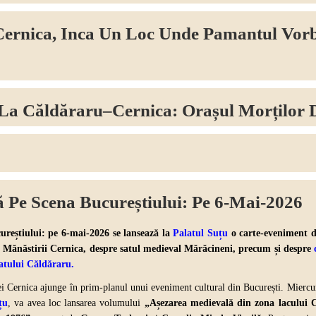
ernica, Inca Un Loc Unde Pamantul Vorb
 La Căldăraru–Cernica: Orașul Morților 
 Pe Scena Bucureștiului: Pe 6-Mai-2026
reștiului: pe 6-mai-2026 se lansează la
Palatul Suțu
o carte-eveniment d
l Mănăstirii Cernica, despre
satul medieval Mărăcineni,
precum și despre
atului Căldăraru
.
ei Cernica ajunge în prim-planul unui eveniment cultural din București. Miercu
țu
,
va avea loc lansarea volumului
„Așezarea medievală din zona lacului C