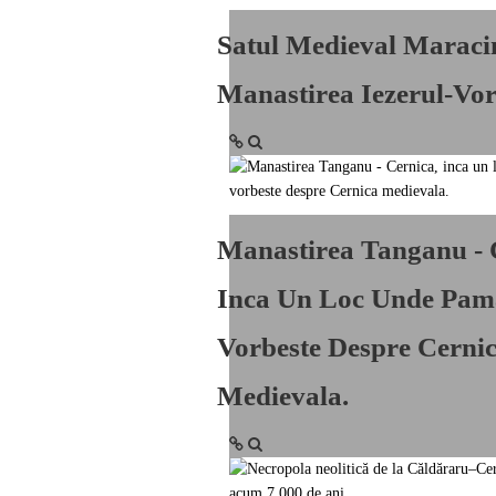
Satul Medieval Maracin
Manastirea Iezerul-Vor
Manastirea Tanganu - 
Inca Un Loc Unde Pam
Vorbeste Despre Cerni
Medievala.