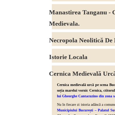
Manastirea Tanganu - C
Medievala.
Necropola Neolitică De
Istorie Locala
Cernica Medievală Urcă
Cernica medievală urcă pe scena Bucu
soția marelui vornic Cernica, ctitoru
lui Gheorghe Cantacuzino din zona s
Nu în fiecare zi istoria adâncă a comun
Municipiului București – Palatul Su