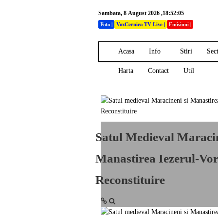
Sambata, 8 August 2026 ,18:52:05
Foto
|
VoxCernica TV Live
|
Emisiuni
|
Acasa
Info
Stiri
Sect
Harta
Contact
Util
Satul Medieval Maracin
Manastirea Iezerul-Vor
Reconstituire