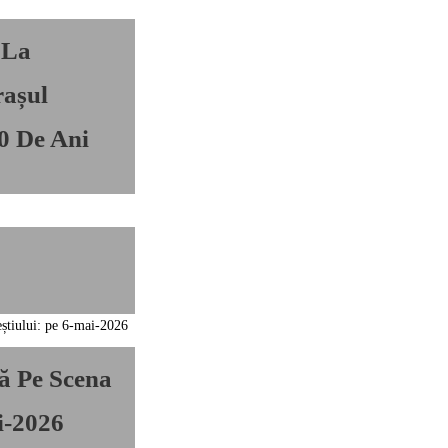
 La
așul
0 De Ani
ă Pe Scena
i-2026