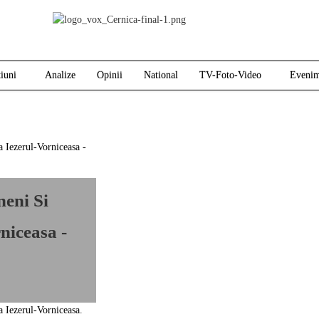
iuni
Analize
Opinii
National
TV-Foto-Video
Evenim
eni Si
niceasa -