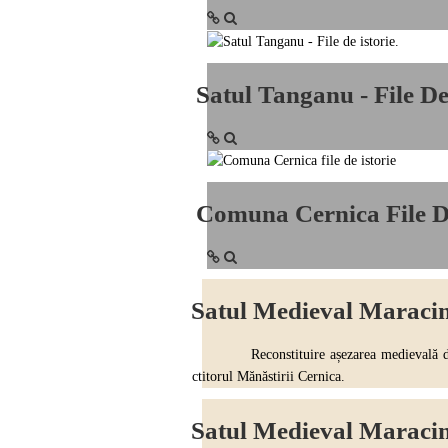
Satul Tanganu - File De 
Comuna Cernica File De
Satul Medieval Maracine
Reconstituire așezarea medievală din zon
ctitorul Mănăstirii Cernica.
Satul Medieval Maracin