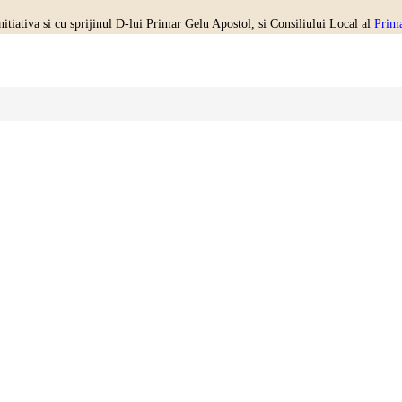
 initiativa si cu sprijinul D-lui Primar Gelu Apostol, si Consiliului Local al
Prima