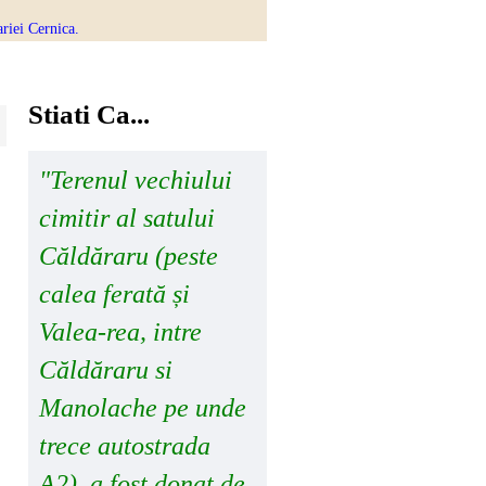
riei Cernica.
Stiati Ca...
"Terenul vechiului
cimitir al satului
Căldăraru (peste
calea ferată și
Valea-rea, intre
Căldăraru si
Manolache pe unde
trece autostrada
A2), a fost donat de