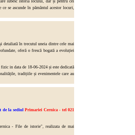
are iubesc istoria locului, dar și pentru cei
e ce se ascunde în pământul acestor locuri,
 detaliată în trecutul uneia dintre cele mai
rofundate, oferă o frescă bogată a evoluției
fizic in data de 18-06-2024 și este dedicată
alitățile, tradițiile și evenimentele care au
 de la sediul
Primariei Cernica - tel 021
rnica - File de istorie", realizata de mai