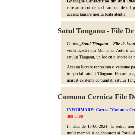
Gheorghe Cantacuzino din anii 196
care au trecut de zeci sau sute de ori 
această lansare merită toată atenția.
Satul Tanganu - File De 
Cartea
„Satul Tânganu – File de istor
vechi așezări din Muntenia. Autorii ace
satului Tânganu, un loc cu o istorie de 
Aceasta lucrare reprezinta o versiune par
în special satului Tânganu. Fiecare pagi
marcat existența comunități satului Tan
Comuna Cernica File De
INFORMARE: Cartea "Comuna Cernica 
369 5308
In data de 18-06-2024, la sediul no
multi
membri si colaboratori ai Portalu