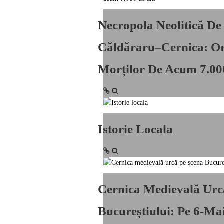
Necropola Neolitică De
Căldăraru–Cernica: Or
Morților De Acum 7.00
Istorie Locala
Cernica Medievală Urc
Bucureștiului: Pe 6-Ma