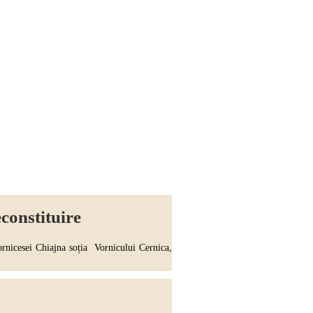
constituire
icesei Chiajna soția Vornicului Cernica,