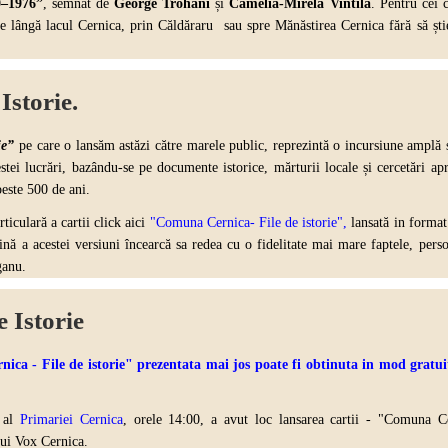
0–1976”
, semnat de
George Trohani
și
Camelia-Mirela Vintilă
. Pentru cei c
pe lângă lacul Cernica, prin Căldăraru sau spre Mănăstirea Cernica fără să ști
Istorie.
ie”
pe care o lansăm astăzi către marele public, reprezintă o incursiune amplă și
stei lucrări, bazându-se pe documente istorice, mărturii locale și cercetări ap
peste 500 de ani.
ticulară a cartii click aici
"Comuna Cernica- File de istorie",
lansată in format 
nă a acestei versiuni încearcă sa redea cu o fidelitate mai mare faptele, person
ganu.
 Istorie
- File de istorie" prezentata mai jos poate fi obtinuta in mod gratuit
u al
Primariei Cernica
, orele 14:00, a avut loc lansarea cartii - "Comuna Ce
lui Vox Cernica.