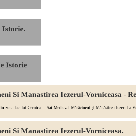
Istorie.
 Istorie
ni Si Manastirea Iezerul-Vorniceasa - Re
a lacului Cernica - Sat Medieval Mărăcineni și Mănăstirea Iezerul a Vorn
eni Si Manastirea Iezerul-Vorniceasa.