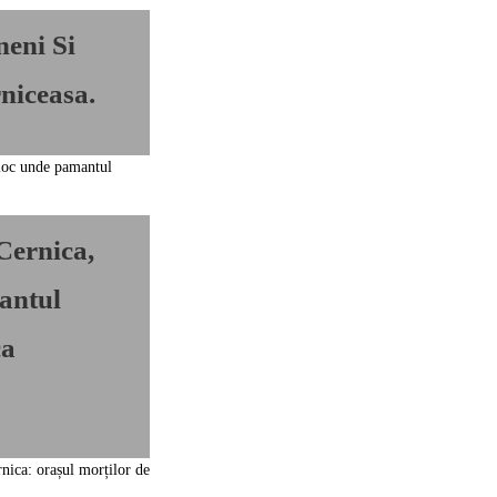
eni Si
niceasa.
Cernica,
antul
ca